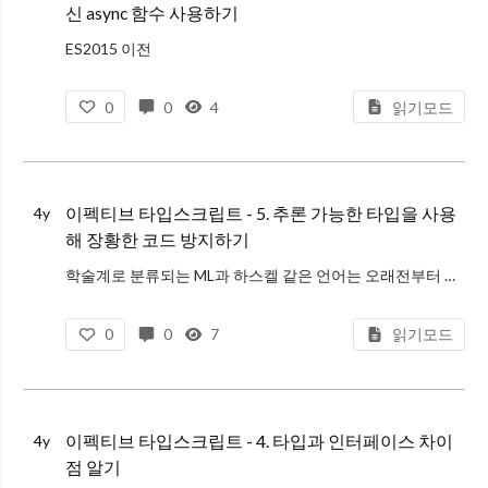
신 async 함수 사용하기
ES2015 이전
과거의 자바스크립트에서는 비동기 동작을 모델링하기 위해 콜백을 사용했고, 악명 높은 콜백 지옥을 필연적으로 마주할 수 밖에 없었다.
0
0
4
읽기모드
아래 예제에서 볼 수 있듯, 실행의 순서는 코드의 순서와 반대이다. 이러한 콜백
이펙티브 타입스크립트 - 5. 추론 가능한 타입을 사용
4y
해 장황한 코드 방지하기
학술계로 분류되는 ML과 하스켈 같은 언어는 오래전부터 정교한 타입 추론 시스템을 가지고 있었다.
학술계 언어의 발전에 대응하여 10년전부터는 기존 산업계에의 언어에도 타입 추론 기능이 추가되기 시작했다.
0
0
7
읽기모드
C++는 auto를 추가
이펙티브 타입스크립트 - 4. 타입과 인터페이스 차이
4y
점 알기