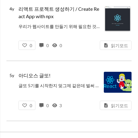
자세한 내용은 sass-lang.com/guide, sass-lang.com/documenta
리액트 프로젝트 생성하기 / Create Re
4y
act App with npx
우리가 웹사이트를 만들기 위해 필요한 것들을 하나씩 설치할 수 있지만, 이미 필요한 것들을 모아놓은 패키지를 이용하면 손쉬울 것이다.
이게 바로 CRA(Create React App)이다.
CRA를 이용한 프로젝트 생성을
0
0
0
읽기모드
아디오스 글또!
5y
글또 5기를 시작한지 엊그제 같은데 벌써 이번이 글또로서 작성하는 마지막 글이되었다. 사실 5기에 참여할지 말지 고민을 많이 했었다. 4기에 참여하면서 글쓰는 것이 재밌기도 했지만 글을 쥐어짜며 쓴적도 있어 쉽지 않았기 때문이다.
0
0
3
읽기모드