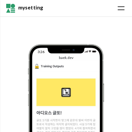
mysetting
3:26
baek.dev