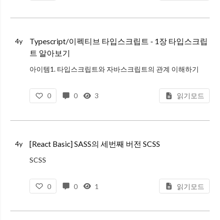
단독으로 실행할 수 있는 타입스크립트 서버(tsserver)를 실행할 수 있음
언어 서비스에 포함된 항목
Typescript/이펙티브 타입스크립트 - 1장 타입스크립
4y
트 알아보기
아이템1. 타입스크립트와 자바스크립트의 관계 이해하기
타입스크립트(이하 ts)는 자바스크립트(이하 js)의 상위집합
0
0
3
읽기모드
타입스크립트는 타입이 정의된 자바스크립트의 상위집합
ts는 js의 상위집합이기 때문에 .js에 있는 코드는 이미
[React Basic] SASS의 세번째 버전 SCSS
4y
SCSS
SCSS는 SASS의 3번째 버전에 추가
0
0
1
읽기모드
SASS의 모든 기능을 쓸 수 있음
CSS와 호환도 잘됨
특징 및 주요 문법