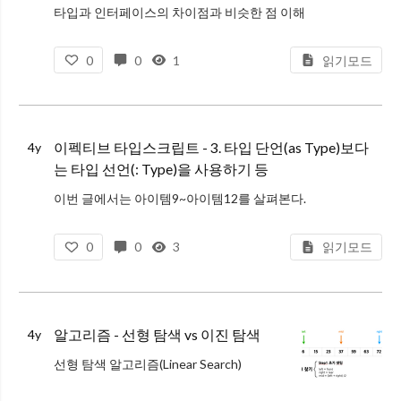
타입과 인터페이스의 차이점과 비슷한 점 이해
타입스크립트에서 명명된 타입(named type)을 정의하는 방법 두 가지가 있다.
0
0
1
읽기모드
방법1. 타입으로 선언
방법2. 인터페이스를 사용
// 방법1. 타입으로 선언
type TS
이펙티브 타입스크립트 - 3. 타입 단언(as Type)보다
4y
는 타입 선언(: Type)을 사용하기 등
이번 글에서는 아이템9~아이템12를 살펴본다.
아이템9. 타입 단언(as Type)보다는 타입 선언(: Type)을 사용하기
0
0
3
읽기모드
아이템10. 객체 레터 타입 피하기
아이템11. 잉여 속성 체크의 한계 인지하기
아이템12. 함수 표현식
알고리즘 - 선형 탐색 vs 이진 탐색
4y
선형 탐색 알고리즘(Linear Search)
순차 검색 알고리즘이라고도 부르는 선형 탐색은 찾고자 하는 값을 리스트의 맨 앞부터 끝까지 차례대로 찾아 나가는 것