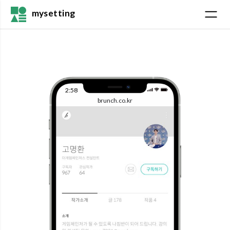
mysetting
2:58
brunch.co.kr