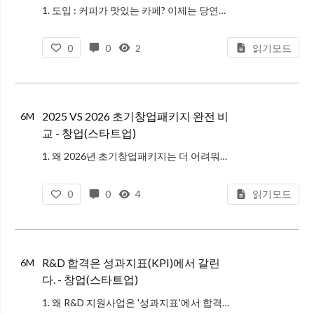
1. 도입 : 커피가 맛있는 카페? 이제는 당연히 기본값입니다. "우리 동네에 카페가 벌써 5개인데 내가 차려도 될까?" 예비 사장님들의 가장 큰 고민일 것입니다. 2026년 현재, 단순히 커피가 맛있는 것만으로는 고객을 부를
0
0
2
읽기모드
2025 VS 2026 초기창업패키지 완전 비
6M
교 - 창업(스타트업)
1. 왜 2026년 초기창업패키지는 더 어려워졌을까? 초기창업패키지는 매년 수천 개의 스타트업이 도전하는 대표적인 정부 창업지원사업입니다. 하지만 2026년을 기점으로 성격이 분명히 달라졌습니다. 2025년까지는 아이디어의
0
0
4
읽기모드
R&D 합격은 성과지표(KPI)에서 갈린
6M
다. - 창업(스타트업)
1. 왜 R&D 지원사업은 '성과지표'에서 합격이 갈릴까 처음 R&D를 신청하는 스타트업 대표님들이 가장 많이 놓치는 지점은 한 가지입니다. 정부 R&D는 '좋은 기술' 자체보다 예산 투입의 결과를 '증명 가능한 형태'로 설계했