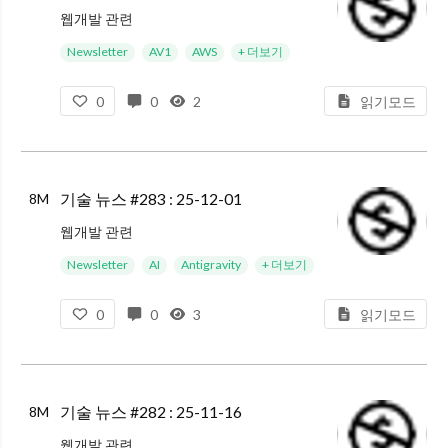
웹개발 관련
Critical Security Vulnerability in React Server Components : 지난 29일 Lachlan Davidson이 React에서 인증 없이도 원격 코드를 실행할 수 있는 취약점을
Newsletter
AV1
AWS
+ 더보기
0
0
2
읽기모드
기술 뉴스 #283 : 25-12-01
8M
웹개발 관련
The Web Animation Performance Tier List : JavaScript 애니메이션 라이브러리를 만드는 Motion에서 웹 애니메이션의 성능 퍼포먼스의 티어를 정리했다. 렌더 파이프라인은 Layo
Newsletter
AI
Antigravity
+ 더보기
0
0
3
읽기모드
기술 뉴스 #282 : 25-11-16
8M
웹개발 관련