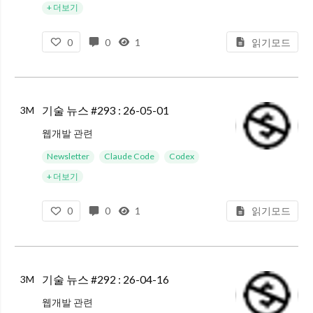
+ 더보기
0
0
1
읽기모드
기술 뉴스 #293 : 26-05-01
3M
웹개발 관련
Scroll-Driven Animations : 스크롤에 따라 애니메이션 효과를 CSS의 Animation Timeline API를 사용해서 만드는 방법을 튜토리얼처럼 설명한다.(영어)
Newsletter
Claude Code
Codex
Vercel April 2026
+ 더보기
0
0
1
읽기모드
기술 뉴스 #292 : 26-04-16
3M
웹개발 관련