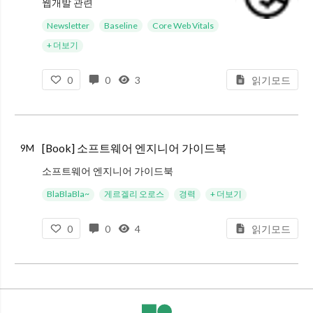
웹개발 관련
Introducing the React Foundation: The New Home for React & React Native : 10년 동안 React를 오픈소스로 운영하던 Meta가 React와 React Nat
Newsletter
Baseline
Core Web Vitals
+ 더보기
0
0
3
읽기모드
[Book] 소프트웨어 엔지니어 가이드북
9M
소프트웨어 엔지니어 가이드북
BlaBlaBla~
게르겔리 오로스
경력
+ 더보기
0
0
4
읽기모드
소프트웨어 엔지니어 가이드북 - ⭐⭐⭐
게르겔리 오로스 지음
이민석 번역