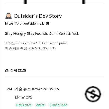
Outsider's Dev Story
https://blog.outsider.ne.kr
Stay Hungry. Stay Foolish. Don't Be Satisfied.
저작도구:
Textcube 1.10.7 : Tempo primo
최종 피드 수집:
2026-08-06 00:15
전체 (
212
)
기술 뉴스 #294 : 26-05-16
2M
웹개발 관련
Container Timing origin trial : Chrome 148부터 Container Timing performance API를 실험적으로 사용할 수 있다. Container Timing은 요소가 언제 로
Newsletter
Agent
Claude Code