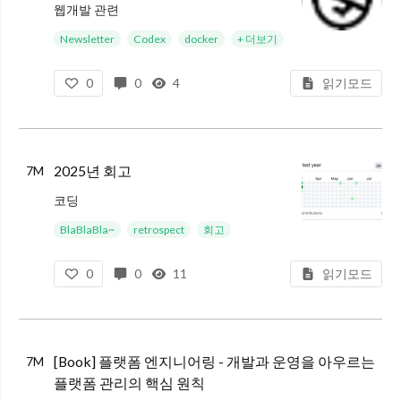
웹개발 관련
Introducing RSC Explorer : 최근 RSC 취약점이 공개되면서 RSC에 대한 관심이 쏠리자, Dan Abramov가 RSC가 어떻게 동작하는지 이해하는 데 도움이 되는 RSC Explorer를 만들어
Newsletter
Codex
docker
+ 더보기
0
0
4
읽기모드
2025년 회고
7M
코딩
작년과 마찬가지로 올해는 개인적으로는 나태함의 극치를 달리는 한 해였다. 체력이 엄청나게 떨어졌냐 하면 그것도 아닌데, 집에 오면 술을 먹거나 OTT를 보면서 쉬는 게 좋았다. 예전에는 집에 와서도 하고 싶은 개인 작업이 너
BlaBlaBla~
retrospect
회고
0
0
11
읽기모드
[Book] 플랫폼 엔지니어링 - 개발과 운영을 아우르는
7M
플랫폼 관리의 핵심 원칙