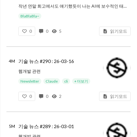
작년 연말 회고에서도 얘기했듯이 나는 AI에 보수적인 태도를 가지고 있다. 얼마 전에 44bits에서 사람들하고 얘기하다가 이제는 입장 돌변을 자연스럽게 받아들여야 한다는 얘기를 들었는데 그 말이 공감될 정도로 기술 발전이 빠르고
BlaBlaBla~
0
0
5
읽기모드
기술 뉴스 #290 : 26-03-16
4M
웹개발 관련
Temporal: The 9-Year Journey to Fix Time in JavaScript : JavaScript의 Date는 만들어질 당시에는 실용적인 접근이었지만 웹의 발전을 제대로 따라가지 못했고 사용하기
Newsletter
Claude
cli
+ 더보기
0
0
2
읽기모드
기술 뉴스 #289 : 26-03-01
5M
웹개발 관련