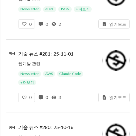
(번역) JSON 가져오기(import) vs 페치(fetch) : JSON 모듈을 임포트하는 기능이 올해 공식 기능으로 채택됐지만, 이 동작이 실패할 경우 전체 모듈이 중단되기 때문에 브라우저 환경에서는 많이 사용하
Newsletter
eBPF
JSON
+ 더보기
0
0
2
읽기모드
기술 뉴스 #281 : 25-11-01
9M
웹개발 관련
The Internet’s Biggest Annoyance: Why Cookie Laws Should Target Browsers, Not Websites : GDPR, CCPA 같은 개인 정보 보호법 아래 개인이 자
Newsletter
AWS
Claude Code
+ 더보기
0
0
3
읽기모드
기술 뉴스 #280 : 25-10-16
9M