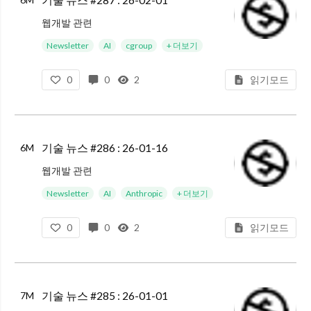
웹개발 관련
Introducing: React Best Practices : Vercel에서 React와 Next.js의 최적화 지식을 AI가 사용할 수 있도록 정리한 react-best-practices 저장소를 공개했다. 이
Newsletter
AI
cgroup
+ 더보기
0
0
2
읽기모드
기술 뉴스 #286 : 26-01-16
6M
웹개발 관련
React Conf 2025 : React Conf 2025의 발표 영상이 공개되었다.(영어)
Newsletter
AI
Anthropic
+ 더보기
State of HTML 2025 : HTML 생태계의 상황을 3천여 명에게 설문 조사해서 정리한 결과이다. From, 그
0
0
2
읽기모드
기술 뉴스 #285 : 26-01-01
7M