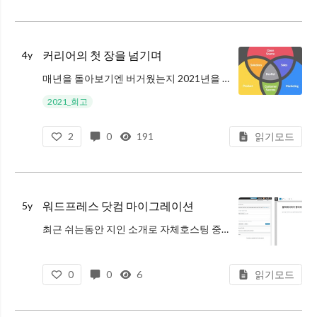
커리어의 첫 장을 넘기며
4y
매년을 돌아보기엔 버거웠는지 2021년을 지나보내면서야 두 번째 회고를 쓰게됐습니다. 2017년 보내고 썼었으니 거의 4년 만... 이네요.
너무 오랫만에 글을 쓰다보니 갈무리가 잘 안되네요. 글을 나눠서 이쪽엔 순수하게 제 "커
2021_회고
2
0
191
읽기모드
워드프레스 닷컴 마이그레이션
5y
최근 쉬는동안 지인 소개로 자체호스팅 중이던 Wordpress.org 인스턴스 하나를 Wordpress.com 으로 이전하는 일감을 받아서 진행했습니다.
디테일은 컨피덴셜이지만 기술적인 부분에서 발견한 소소한(?) 삽질거리들은 널
0
0
6
읽기모드