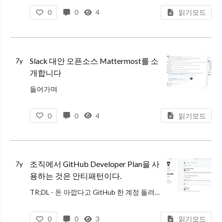
0
0
4
읽기모드
제가 Mattermost 커뮤니티에 발들인지 어느새 2년이 되었습니다. 지금은 오픈소스 기여 활동에 대해 그렇게 어렵게 받아들이지 않고 부딪힐 수 있게
Slack 대안 오픈소스 Mattermost를 소
7y
개합니다
들어가며
2018년 Hacktoberfest가 찾아왔습니다. 저는 작년과 마찬가지로 올해도 Mattermost에 기여하게 될 것 같네요.
0
0
4
읽기모드
문득 생각난 것이지만, 국내 개발 커뮤니티에 Mattermost를 소개하고, 스프린트 세션을
조직에서 GitHub Developer Plan을 사
7y
용하는 것은 안티패턴이다.
TR;DL - 돈 아깝다고 GitHub 한 계정 돌려쓰기 하지 마세요.
이 글은 내가 속한 회사/앞으로 속하게 될 회사에 불평불만/제안 하는 것을 목적으로 두고있다.
0
0
3
읽기모드
돈 아끼기?