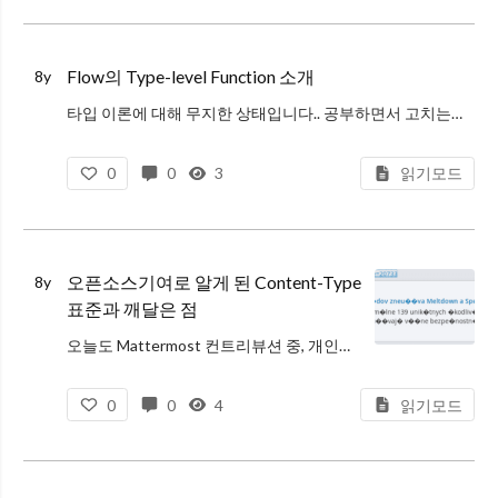
Flow의 Type-level Function 소개
8y
타입 이론에 대해 무지한 상태입니다.. 공부하면서 고치는데 무지하게 시간 쏟을 것 같으니 이상한 내용 있으면 서슴없이 알려주세요
Flow의 고급기능에는 생각보다 잘 알려지지 않은 재밌는 것들이 많다.
0
0
3
읽기모드
미리 빌드되서 제공되는 유틸
오픈소스기여로 알게 된 Content-Type
8y
표준과 깨달은 점
오늘도 Mattermost 컨트리뷰션 중, 개인적으로 인상깊은 경험을하여 급하게 글로 남긴다.
요약: 라이브러리 개발/기여의 영향력이나 파급효과를 항상 고려하고, 관련 표준을 꼭 꼼꼼히 찾아보도록 하자!
0
0
4
읽기모드
캐릭터셋 이슈
Matter