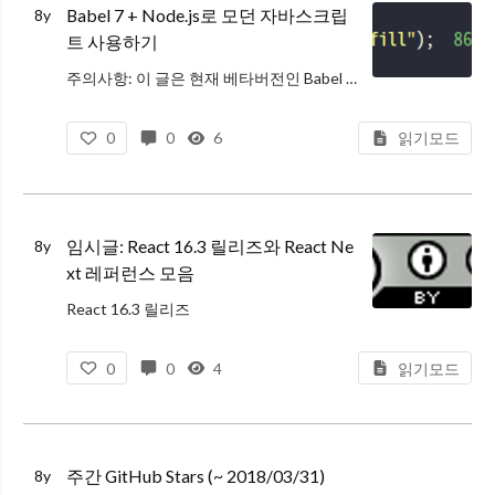
Babel 7 + Node.js로 모던 자바스크립
8y
트 사용하기
주의사항: 이 글은 현재 베타버전인 Babel 7에서의 사용법을 기준으로 설명한다.
바벨이란?
0
0
6
읽기모드
바벨은 자바스크립트 표준인 ECMAScript(이하 ES)의 최신 문법으로 작성된 코드를 실행할 수 있는 이전 버전 문법으로 변환해주는
임시글: React 16.3 릴리즈와 React Ne
8y
xt 레퍼런스 모음
React 16.3 릴리즈
릴리즈 노트
0
0
4
읽기모드
공식 블로그
블로그 1
라이프 사이클 메서드 변경
추가
주간 GitHub Stars (~ 2018/03/31)
8y
UNSAFE_componentWillMount