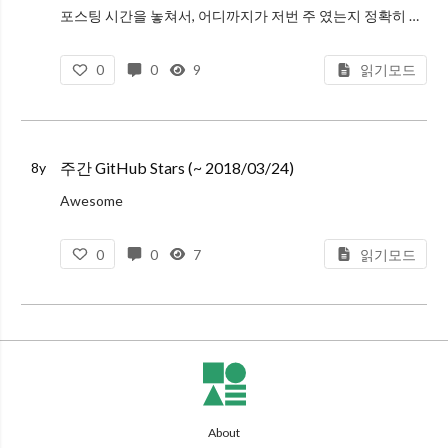
포스팅 시간을 놓쳐서, 어디까지가 저번 주 였는지 정확히 기억나지 않는다 ㅠㅠ
UNSAFE_componentWillReceiveProps
Education
UNSAFE_component
0
0
9
읽기모드
ossu/computer-science: Open Source Society University의 CS 코스, 대학을 안가봐서 모르겠
주간 GitHub Stars (~ 2018/03/24)
8y
Awesome
Awesome Developer Streams: 스트리밍 하는 해외 개발자 모음
0
0
7
읽기모드
GatsbyJS
Gatsby RFCs: Gatsby에서 React RFCs 처럼 RFC 프로젝트를 따로 만들었다. 2.0 버전 준비의
About