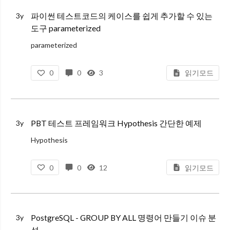
페르소나 기법, 페르소나 스펙트럼
파이썬 테스트코드의 케이스를 쉽게 추가할 수 있는
3y
컨텍스휴얼 인쿼리, 쉐도잉 (필드 리서치)
도구 parameterized
정량적 조사
parameterized
사용자 트래킹 분석 (GA, 와이즈 로그, 뷰저블, 파이버
특정 함수에 대한 테스트 코드를 작성할 때, 파라미터로 어떤 인풋이 들어오면 결과가 어떻게 된다는 형식의 테스트 코드를 작성할 것이다.
0
0
3
읽기모드
이러한 경우, 다양한 경우에 대해서 테스트를 해서 안전한지 테스트를
PBT 테스트 프레임워크 Hypothesis 간단한 예제
3y
Hypothesis
파이썬 기반의 속성 기반 테스트 프레임워크이다.
0
0
12
읽기모드
속성 기반의 테스트란, 간단하게 예를 들어서 입력값이 정수라고 하면 무작위의 정수값을 테스트 프레임워크에서 대입하는 것이다.
일반적인 단위 테스트는 입력값에 따른
PostgreSQL - GROUP BY ALL 명령어 만들기 이슈 분
3y
석