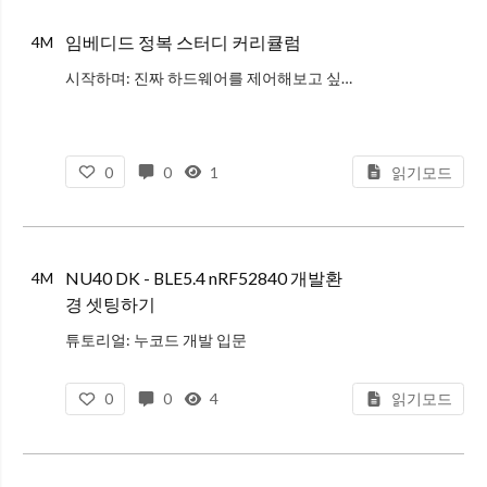
임베디드 정복 스터디 커리큘럼
4M
시작하며: 진짜 하드웨어를 제어해보고 싶다
소프트웨어 개발을 하다 보면 화면 속 세상이 아닌, 현실 세계의 물리적인 움직임을 직접 제어해보고 싶다는 갈증이 생길 때가 있다. 웹이나 앱을 넘어 모터가 돌아가고, 센서로 주변 환경을
0
0
1
읽기모드
NU40 DK - BLE5.4 nRF52840 개발환
4M
경 셋팅하기
튜토리얼: 누코드 개발 입문
누코드의 NU-40DK 보드를 가지고 개발을 시작하는 기본 흐름을 정리하는 글이다. 현재 누코드 보드 관련 글 작성 모임에 참여하고 있는데, 그 스터디에서 누코드를 가지고 개발을 하면서 직접 따라 해보
0
0
4
읽기모드