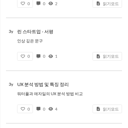
이상적인 개발 사이클은 “만들고 - 측정하고 - 배우고” 해당 사이클로 이루어진
0
0
2
읽기모드
린 스타트업 - 서평
3y
인상 깊은 문구
사업한지 얼마되지 않아 예상과 현실이 매우 다르다는 사실을 깨달을 것이다. 계획과 현실의 괴리는 커져가고, 전혀 예상하지 못햇던 일들이 생긴다. 두려워할 필요가 없다. 비즈니스를 하는 모든 이가 겪는 당연한 경험이
0
0
1
읽기모드
UX 분석 방법 및 특징 정리
3y
워터풀과 애자일의 UX 분석 방법 비교
구분
0
0
4
읽기모드
연역적 분석
귀납적 분석
정성적 조사