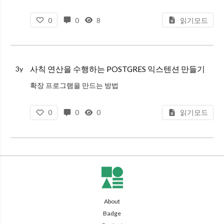
Ronan Dunklau -> PG Hackers
1. B+TREE와 비교해서, GIN, G
0
0
8
읽기모드
사칙 연산을 수행하는 POSTGRES 익스텐션 만들기
3y
확장 프로그램을 만드는 방법
일반적인 확장 프로그램을 만드려면, 두 개의 파일이 필요합니다. .control 파일과, SQL 스크립트 파일이다.
0
0
0
읽기모드
.control 파일은 extension_name.control 을 사용하고 내용은
About
Badge