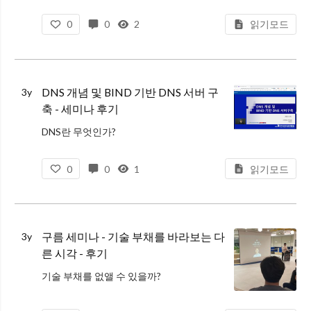
선형 결합 (일차결합)
0
0
2
읽기모드
v1, v2 ... vn 각각을 백터라고 할 때 선형 결합을 아래와 같은 합으로 정의한다.
$$
a_1v_1 + … + a_nv_n
$$
DNS 개념 및 BIND 기반 DNS 서버 구
3y
여기서, a1, ..., an 은 스칼라이다. 이 선형결합
축 - 세미나 후기
DNS란 무엇인가?
최초 개발 시 네트워크상에서 외우기 어렵고 복잡한 IP 주소를 호스트 이름에 맵핑 시키는 방법론이다.
0
0
1
읽기모드
인터넷에 연결된 호스트가 늘어남에 따라서 호스트 주소를 기억하기 힘들다.
인터넷 연결 호스트의 증가로, HO
구름 세미나 - 기술 부채를 바라보는 다
3y
른 시각 - 후기
기술 부채를 없앨 수 있을까?
기술 부채는 코딩을 하는 이상 없앨 수 없다. 차라리 부채를 어쩔 수 없이 같이 동반하는 동반자로 긍정적으로 바라보자.