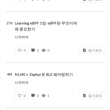
Learning eBPF 1장: eBPF란 무엇이며
27d
왜 중요한가
시작하며
이전부터 넷플릭스(Netflix)의 유명 시스템 성능 엔지니어인 브랜던 그레그(Brendan Gregg)의 발표와 글들을 통해 eBPF라는 기술의 존재는 인지하고 있었다. 특히 그가 소개한 다양한 BCC(BPF Compi
0
0
0
읽기모드
NU40 + Zephyr로 BLE 페어링하기
4M
시작하며
NU40 보드와 Zephyr RTOS로 프로젝틀르 구성하였고, 블루투스(BLE)를 통해 보드에서 1, 2, 3, 4 버튼으로 바이브 코딩에서 선택하는 기능이 필요해졌다.
0
0
1
읽기모드
따라서 해당 기능에 대해서 정리하는 글을 작성해보았