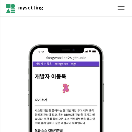
mysetting
3:35
dongwooklee96.github.io