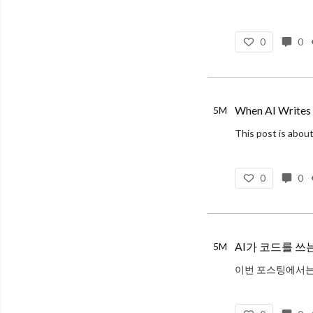
Everyone se
0
0
When AI Writes t
5M
0
0
AI가 코드를 쓰
5M