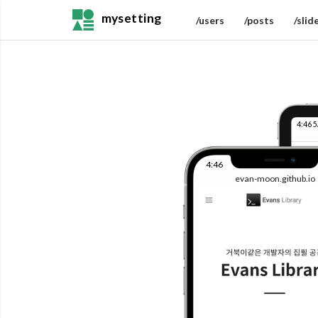
mysetting
/users
/posts
/slid
4:46 5
4:46
evan-moon.github.io