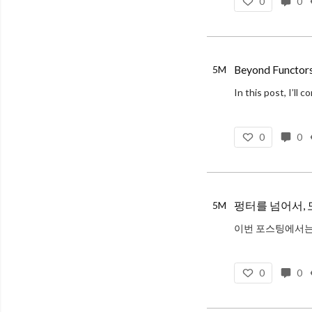
0
0
Beyond Functors
5M
When people hea
0
0
펑터를 넘어서,
5M
이번 포스팅에서는
아무래도 모나드라고 하면 
0
0