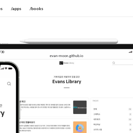
es
/apps
/books
/30
evan-moon.github.io