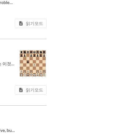
In a previous post, I treated personal asset management as a kind of state management problem. Recently I wanted to manage that
읽기모드
AI를 많이 쓸수록 AI를 잘 쓰기 어려워진다. 이건 마치 직관에 반하는 말처럼 들리지만, 필자는 이것이 사실이라고 생각한다.
잘
읽기모드
The more you use AI, the harder it becomes to use AI well. That may sound counterintuitive, but I believe it’s true.