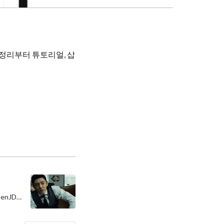
정리부터 튜토리얼, 삽
Not long ago I saw the news that JEP 401, Java’s Value Objects, had been merged into OpenJDK master. In plain terms it’s a propo