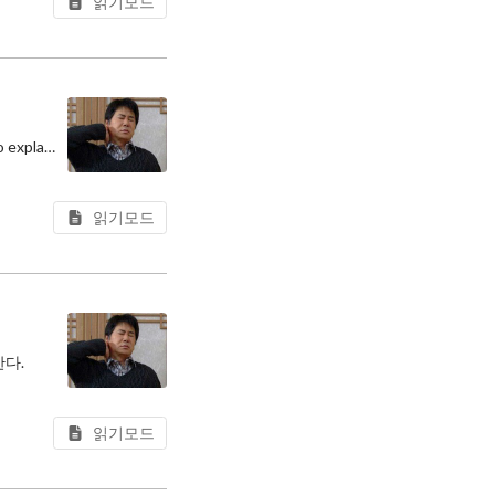
읽기모드
In this post, I’ll continue from the concept of functors I covered previously and move on to explaining monads.
읽기모드
다.
모나드를
읽기모드