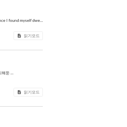
A honeymoon recently pulled me away from work for a few days, and with that bit of distance I found myself dwelling on a questio
읽기모드
몇 달 전 포스팅에서 필자는 자산 관리를 일종의 상태 관리 문제로 풀어본 적이 있다. 그때 정리해둔 상태를 좀 더 잘 관리해보고 싶어서 도구를 다시 만들기 시작했는데, 그 과정에서 따라온 인터페이스 설계 관련 고민들을 한 번 풀어
읽기모드