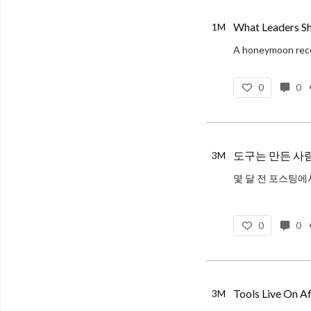
What Leaders Sh
1M
0
0
도구는 만든 사
3M
0
0
Tools Live On A
3M