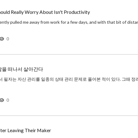
ould Really Worry About Isn't Productivity
0
람을 떠나서 살아간다
0
fter Leaving Their Maker