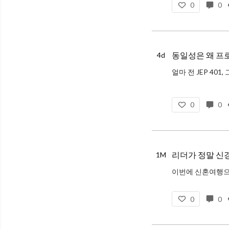
0
0
동일성은 왜 프
4d
0
0
리더가 정말 신경
1M
필자는 그동안 AI
0
0