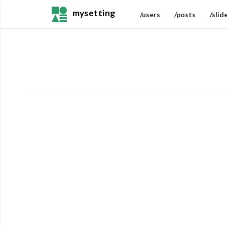
mysetting
/users
/posts
/slid