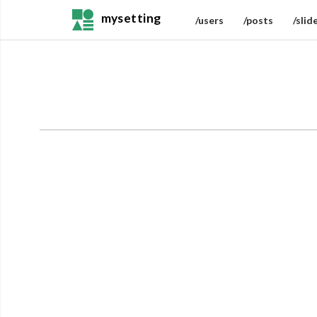
mysetting
/users
/posts
/slid