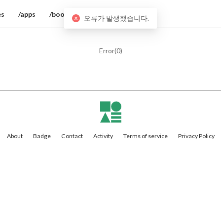
es
/apps
/books
오류가 발생했습니다.
Error(
0
)
About
Badge
Contact
Activity
Terms of service
Privacy Policy