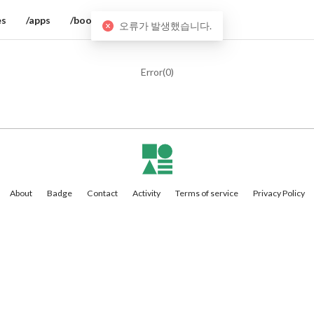
es
/apps
/books
오류가 발생했습니다.
Error(
0
)
About
Badge
Contact
Activity
Terms of service
Privacy Policy