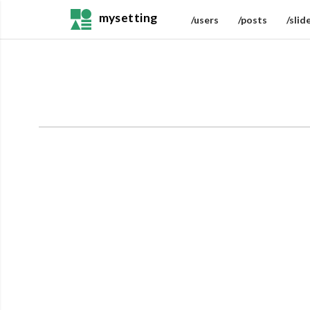
mysetting
/users
/posts
/slid