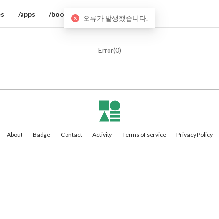
es
/apps
/books
오류가 발생했습니다.
Error(
0
)
About
Badge
Contact
Activity
Terms of service
Privacy Policy