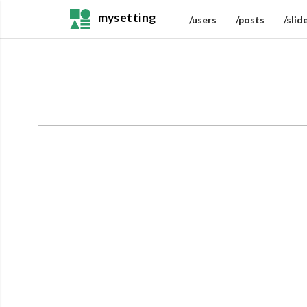
mysetting
/users
/posts
/slid