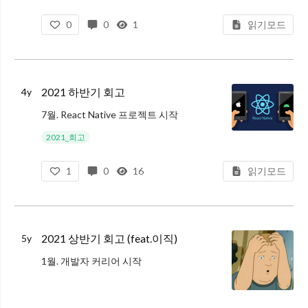
그렇다보니 유저들이 필요할 때만 찾고(펫이 아파서 수의사분들의 도움이 필요할 때) 이후로 시간이 지날수록 리텐션율이 떨어지는 형태가 자연스웠다.
리텐션율을
0
0
1
읽기모드
2021 하반기 회고
4y
7월. React Native 프로젝트 시작
회사에서 React Native를 기반으로 로보어드바이저 자산관리 앱을 만드는 데 투입되었다.
2021_회고
내가 투입되기 전에 외주 개발자 2분께서 먼저 진행하고 계셨었다.
1
0
16
읽기모드
이 때 Gitlab에서
2021 상반기 회고 (feat.이직)
5y
1월. 개발자 커리어 시작
밑바닥의 스타트업에 취업해 개발자로서 첫 스타트를 끊었다.
입사를 하고 대표님이 짜놓으셨던 코드를 봤는데, 양도 상당했고 처음 접하는 스킬들이 많아서