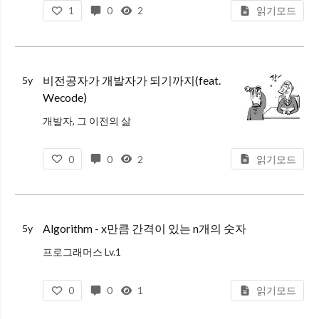
1
0
2
읽기모드
이게 내가 알던 리액트가 맞나 하면서 멘붕에 빠졌다
비전공자가 개발자가 되기까지(feat.
5y
Wecode)
개발자, 그 이전의 삶
나는 토목과를 졸업했다.
0
0
2
읽기모드
학부생 때는 전공 개념을 익히고, 문제들을 하나, 둘 씩 풀어나가는게 재밌었다.
그 때는 내가 계산한 이 수식들을 토대로, 하나의 건축물이 완성된다는 점에 큰 매력을 느끼고 있던 시
Algorithm - x만큼 간격이 있는 n개의 숫자
5y
프로그래머스 Lv.1
문제 설명
0
0
1
읽기모드
함수 solution은 정수 x와 자연수 n을 입력 받아, x부터 시작해 x씩 증가하는 숫자를 n개 지니는 리스트를 리턴해야 합니다. 다음 제한 조건을 보고, 조건을 만족하는 함수, solution