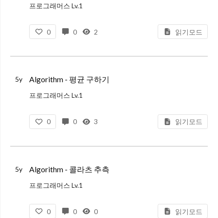
프로그래머스 Lv.1
문제 설명
0
0
2
읽기모드
양의 정수 x가 하샤드 수이려면 x의 자릿수의 합으로 x가 나누어져야 합니다. 예를 들어 18의 자릿수 합은 1+8=9이고, 18은 9로 나누어 떨어지므로 18은 하샤드 수입니다. 자연수 x를 입력
Algorithm - 평균 구하기
5y
프로그래머스 Lv.1
문제 설명
0
0
3
읽기모드
정수를 담고 있는 배열 arr의 평균값을 return하는 함수, solution을 완성해보세요.
제한사항
arr은 길이 1 이상, 100 이하인 배열입니다.
arr의 원소는 -10,000 이상 10
Algorithm - 콜라츠 추측
5y
프로그래머스 Lv.1
문제 설명
0
0
0
읽기모드
1937년 Collatz란 사람에 의해 제기된 이 추측은, 주어진 수가 1이 될때까지 다음 작업을 반복하면, 모든 수를 1로 만들 수 있다는 추측입니다. 작업은 다음과 같습니다.