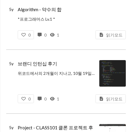
Algorithm - 약수의 합
5y
*프로그래머스 Lv.1 *
문제 설명
0
0
1
읽기모드
정수 n을 입력받아 n의 약수를 모두 더한 값을 리턴하는 함수, solution을 완성해주세요.
제한 사항
n은 0 이상 3000이하인 정수입니다.
입출력
브랜디 인턴십 후기
5y
예
위코드에서의 2개월이 지나고, 10월 19일부터 11월 12일까지 약 4주 간
n
여성 의류 쇼핑몰 회사인 브랜디에서 인턴십 과정으로 어드민 페이지 클론 프로젝트를 진행했다.
return
Github
12
브랜디 인턴십 PPT 최종 발표 자료
0
0
1
읽기모드
28
1.
5
6
Project - CLASS101 클론 프로젝트 후
5y