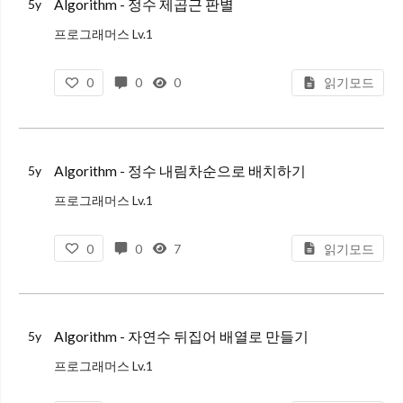
Algorithm - 정수 제곱근 판별
5y
프로그래머스 Lv.1
문제 설명
0
0
0
읽기모드
임의의 양의 정수 n에 대해, n이 어떤 양의 정수 x의 제곱인지 아닌지 판단하려 합니다.
n이 양의 정수 x의 제곱이라면 x+1의 제곱을 리턴하고, n이 양의 정수 x의 제곱이 아니라면 -1을 리
Algorithm - 정수 내림차순으로 배치하기
5y
프로그래머스 Lv.1
문제 설명
0
0
7
읽기모드
함수 solution은 정수 n을 매개변수로 입력받습니다. n의 각 자릿수를 큰것부터 작은 순으로 정렬한 새로운 정수를 리턴해주세요. 예를들어 n이 118372면 873211을 리턴하면 됩니다.
제
Algorithm - 자연수 뒤집어 배열로 만들기
5y
프로그래머스 Lv.1
문제 설명