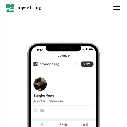
mysetting
4:47
velog.io