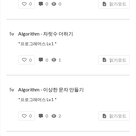
0
0
0
읽기모드
자연수 n을 뒤집어 각 자리 숫자를 원소로 가지는 배열 형태로 리턴해주세요. 예를들어 n이 12345이면 [5,4,3,2,1]을 리턴합니다.
제한 조건
n은 10,000,000,000이하인 자연수입
Algorithm - 자릿수 더하기
5y
*프로그래머스 Lv.1 *
문제 설명
0
0
1
읽기모드
자연수 N이 주어지면, N의 각 자릿수의 합을 구해서 return 하는 solution 함수를 만들어 주세요.
예를들어 N = 123이면 1 + 2 + 3 = 6을 return 하면 됩니다.
Algorithm - 이상한 문자 만들기
5y
*프로그래머스 Lv.1 *
문제 설명
0
0
2
읽기모드
문자열 s는 한 개 이상의 단어로 구성되어 있습니다. 각 단어는 하나 이상의 공백문자로 구분되어 있습니다. 각 단어의 짝수번째 알파벳은 대문자로, 홀수번째 알파벳은 소문자로 바꾼 문자열을 리턴