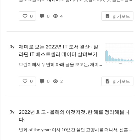
0
0
4
읽기모드
재미로 보는 2022년 IT 도서 결산 - 알
3y
라딘 IT 베스트셀러 데이터 살펴보기
브런치에서 우연히 아래 글을 보고는, 재미있을 것 같아서 비슷한 데이터를 구해서 2022년 IT 도서 (내맘대로) 결산을 해보기로 했다. 큰 목적이 있는 건 아니고, 요새 계속 SQL만 쓰다보니 R 문법 다 까먹을 지경이라-_-
0
0
2
읽기모드
2022년 회고 - 올해의 이것저것, 한 해를 정리해봅니
3y
다.
변화 of the year: 이사 10년간 살던 고양시를 떠나서, 신혼 때 살았던 용인으로 다시 이사했다. 기차역과 공항이 멀어진 건 좀 아쉽지만, 이래저래 좋아진 게 훨씬 많아져서 전반적으로 만족스러운 변화. (오피스 출근