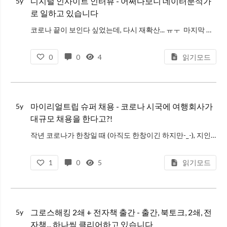
디지털 인사이트 인터뷰 - 어쩌다보니 데이터분석가
5y
로 일하고 있습니다
코로나 끝이 보인다 싶었는데, 다시 재확산... ㅠㅜ 마지막 고비를 지나고 있는 느낌이네요. 올해 하반기 잘 준비해서, 내년엔 정말 Revenge Growth 해야지... 요새 회사 일이 워낙 정신없어서 블로그 글도 못쓰고
0
0
4
읽기모드
마이리얼트립 슈퍼 채용 - 코로나 시국에 여행회사가
5y
대규모 채용을 한다고?!
작년 코로나가 한창일 때 (아직도 한창이긴 하지만-_-), 지인들에게 걱정어린 질문을 진짜 많이 받았습니다. "회사는 괜찮아?" 이게 참 대답하기 애매했던 게, 실적으로 보면 전혀 괜찮지 않았어요. 작년 1월 역대 최고 월거래
1
0
5
읽기모드
그로스해킹 2쇄 + 전자책 출간 - 출간, 북토크, 2쇄, 전
5y
자책... 하나씩 클리어하고 있습니다