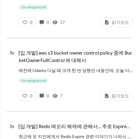
com.amazonaws.services.s3.model.AmazonS3Exception: The provided token has expired. (
Uncategorized
0
0
57
읽기모드
[입 개발] aws s3 bucket owner control policy 중에 Buc
3y
ketOwnerFullControl 에 대해서
예전에 Udemy 다닐 때 크게 한 번 당했던 내용인데, 오늘 다시 한번 겪어서 정리합니다. 알고나면 큰 이슈도 아니고….
결론부터 말하자면, S3 Bucket 을 생성할때는 그냥 BucketOwnerFullControl 설정하
Uncategorized
0
0
7
읽기모드
[입 개발] Redis 메모리 해제에 관해서… 주로 Expire…
3y
최근에 또 지인에게서 Redis Expire 관련 이야기가 나와서 다시 한번 살짝 정리해 보기로 합니다.