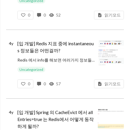
Uncategorized
slabclass_t 구조체는 다음과 같다. slabclass 에서 list_size 는
0
0
52
읽기모드
memcache 는 시작시에 factor 값에 의해서 사이
[입 개발] Redis 지표 중에 instantaneou
4y
s 정보들은 어떤걸까?
Redis 에서 info를 해보면 여러가지 정보들이 있습니다.
위의 정보들을 보면, 여러가지 정보가 있지만, instantaneous_ops_per_sec 이라는 항목처럼 instantaneous_ 라는 접두어로 시작하는 항목
Uncategorized
0
0
57
읽기모드
[입 개발] Spring 의 CacheEvict 에서 all
4y
Entries=true 는 Redis에서 어떻게 동작
하게 될까?