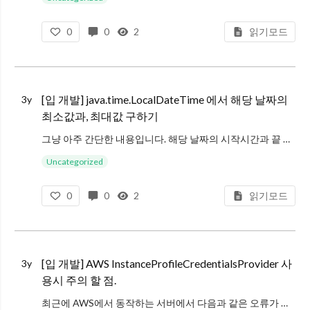
0
0
2
읽기모드
[입 개발] java.time.LocalDateTime 에서 해당 날짜의
3y
최소값과, 최대값 구하기
그냥 아주 간단한 내용입니다. 해당 날짜의 시작시간과 끝 시간을 만들고 싶을때가 있는데. LocalDate 를 쓰면 asStartOfDay 라는 메서드를 통해서 쉽게 시작 시간을 구할 수 있습니다.
import java.time.
Uncategorized
0
0
2
읽기모드
[입 개발] AWS InstanceProfileCredentialsProvider 사
3y
용시 주의 할 점.
최근에 AWS에서 동작하는 서버에서 다음과 같은 오류가 발생하기 시작했습니다.