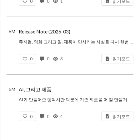
0
0
1
읽기모드
Release Note (2026-03)
5M
뮤지컬, 영화 그리고 일. 채용이 만사라는 사실을 다시 한번 깨달았다. 지겨운 AI 파도에서 난 무엇에 집중해야 하는가
0
0
3
읽기모드
AI, 그리고 제품
5M
AI가 만들어준 잉여시간 덕분에 기존 제품을 더 잘 만들거나, 뾰족한 페르소나를 공략하거나, 새로운 기술 기반 제품을 만드는 것이 가능해졌다. 프론트엔드 엔지니어는 이 시간을 활용해 사용자 경험의 상방을 뚫는 혁신의 주체가 될 수
0
0
4
읽기모드