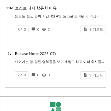
토스로 다시 합류한 이유
11M
돌돌토. 돌고 돌아 지난 8월 4일, 토스로 돌아왔다. 역삼역 3번 출구에서 나와 아크플레이스 건물에 들어서는 감회가 새로웠다. 퇴사하고 지난 1년 동안 여러 커리어 고민이 있었고 어떤 팀으로 합류해야 하나 고민을 하시는 분들에게
0
0
3
읽기모드
Release Note (2025-07)
1y
쉬어가는 달, 밀린 영화들을 보고 게임도 하고 여러 회사들을 만났다. 경력이 어느정도 있는 엔지니어에게는 아직까진 기회가 많은 것 같다.
0
0
3
읽기모드