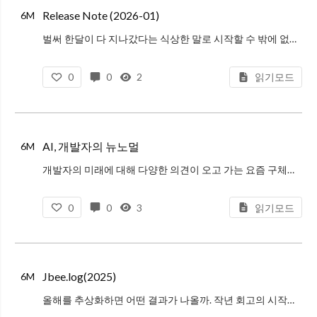
Release Note (2026-01)
6M
벌써 한달이 다 지나갔다는 식상한 말로 시작할 수 밖에 없을 정도로 시간이 빠르게 흘러갔다. 흑백요리사 시즌2와 맛있는 음식, 현재에 살기에 대한 생각을 정리했다.
0
0
2
읽기모드
AI, 개발자의 뉴노멀
6M
개발자의 미래에 대해 다양한 의견이 오고 가는 요즘 구체적으로 어떻게 하면 좋을까? N과 S의 대화가 힌트가 되지 않을까. 앞으로 개발자의 역할과 AI를 어떻게 맞이해야 하는지 그 고민의 과정을 정리했다.
0
0
3
읽기모드
Jbee.log(2025)
6M
올해를 추상화하면 어떤 결과가 나올까. 작년 회고의 시작이 지독했던 한해였는데 올해가 더 지독한 해였다. 회고하고 싶지 않은 한해였지만 억지로 하느라 오래 걸렸다. 르네상스를 지낸 사람은 자신이 살아간 시기를 르네상스라고 부르지