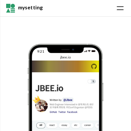
mysetting
9:21
jbee.io