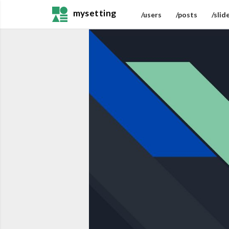
mysetting
/users
/posts
/slid