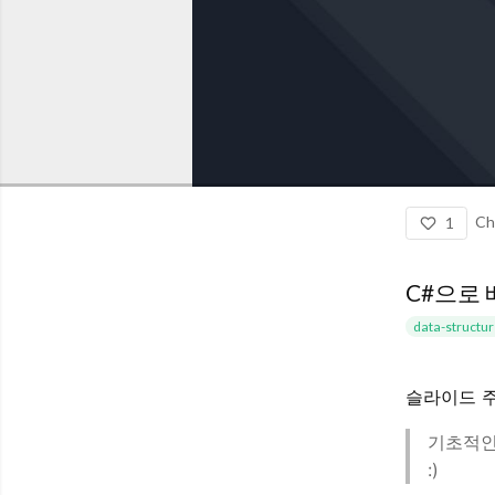
Ch
1
C#으로 
data-structu
슬라이드 주
기초적인
:)