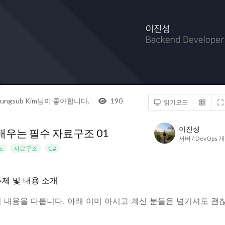
ungsub Kim
님
이
좋아합니다.
190
읽기모드
이진성
배우는 필수 자료구조 01
서버 / DevOps 
re
자료구조
C#
제 및 내용 소개
 내용을 다룹니다. 아래 이미 아시고 계신 분들은 넘기셔도 괜