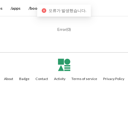
es
/apps
/books
오류가 발생했습니다.
Error(
0
)
About
Badge
Contact
Activity
Terms of service
Privacy Policy