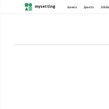
mysetting
/users
/posts
/slid