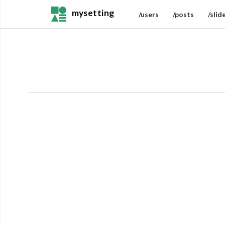
mysetting
/users
/posts
/slid