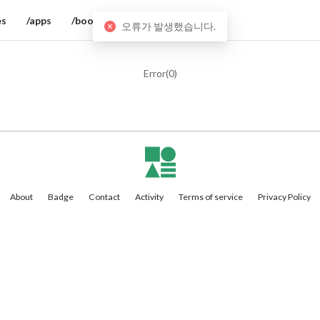
es
/apps
/books
오류가 발생했습니다.
Error(
0
)
About
Badge
Contact
Activity
Terms of service
Privacy Policy