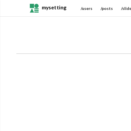
mysetting
/users
/posts
/slid