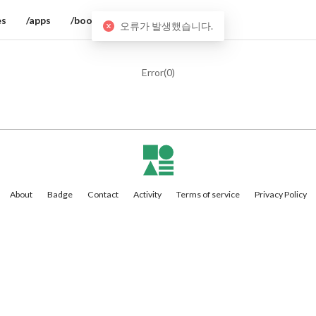
es
/apps
/books
오류가 발생했습니다.
Error(
0
)
About
Badge
Contact
Activity
Terms of service
Privacy Policy