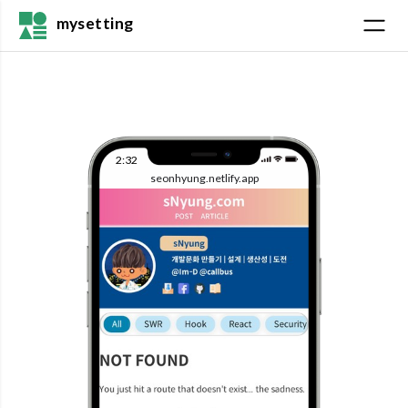
mysetting
2:32
seonhyung.netlify.app