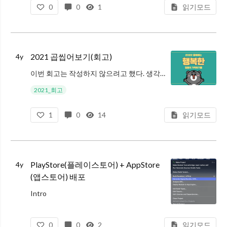
최근 일은 어떻게 해
0
0
1
읽기모드
2021 곱씹어보기(회고)
4y
이번 회고는 작성하지 않으려고 했다. 생각해보면 회사에서 새로운 제품(자리톡)을 만들고 운영한 밖에 생각나지 않았고, 이걸 쓴다고 해서 의미있는 글을 작성할 수 있을까? 라고 생각했다.
Intro(생각해보기)
2021_회고
최근 일은 어떻게 해
1
0
14
읽기모드
PlayStore(플레이스토어) + AppStore
4y
(앱스토어) 배포
Intro
React Native 개발은 역시 빌드, 배포라고 생각한다. 지금까지 개발했던 모든 것을 이제 사용자에게 공개하는 날이 온 것이다. 이번 글에서 안드로이드와 IOS를 빌드하여 각각 PlayStore, AppStore에
0
0
2
읽기모드