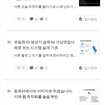
서론 오늘 트위터를 들어가보니 꽤 난리가 나있었다. 일론 머스크가 트위터의 verified account (즉, 파란 체크 - 어느 시점부터 돈내고 받을 수 있게 바뀌었다.) 는 하루에 600…
0
0
0
읽기모드
유일한 ID 생성기 설계 by 가상면접사
3y
례로 보는 시스템 설계 기초
서론 블로그 쓰기를 급하게 준비하려고 최근 궁금했던 디스코드는 어떻게 수조개의 메시지를 다룰까요 블로그를 보다가 snowflake 를 알게 되었다. snowflake 는 트위터에서 제안한 유니크한 id 생성기로, 분산시스템
0
0
1
읽기모드
컴퓨터에서의 이미지로 하겠습니다,
3y
이제 웹 최적화를 솔솔 뿌린
…