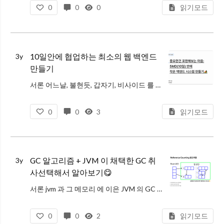
0
0
0
읽기모드
10일안에 협업하는 최소의 웹 백엔드
3y
만들기
서론 어느날, 불현듯, 갑자기, 비사이드 를 통해서 포텐데이를 신청했다. 비사이드는 IT…
0
0
3
읽기모드
GC 알고리즘 + JVM 이 채택한 GC 취
3y
사선택해서 알아보기😋
서론 jvm 과 그 메모리 에 이은 JVM 의 GC 종류 정리다. 사실 이미 스프링 어플리케이션을 띄울 때의 스크립트를 주의해서 보면 GC 의 종류를 명시해준 걸 때때로 발견할 수 있는데, GC…
0
0
2
읽기모드