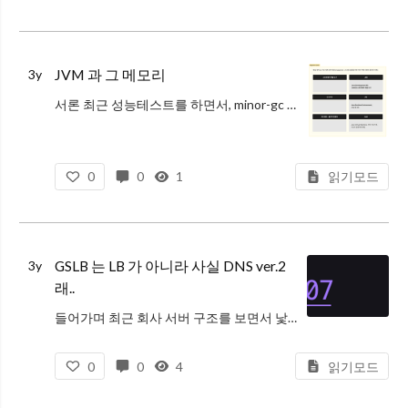
JVM 과 그 메모리
3y
서론 최근 성능테스트를 하면서, minor-gc 와 major gc 에 대해서 다시 한번 볼 기회가 있었다. 하다보니 조금씩 모자란 지식을 채워야겠다는 생각이 들어 적어보는 jvm, memory. 참고한 기준 문서는 java SE
0
0
1
읽기모드
GSLB 는 LB 가 아니라 사실 DNS ver.2
3y
래..
들어가며 최근 회사 서버 구조를 보면서 낯선 이름을 듣게 되었다. ' GSLB ? 뭐.. 글로벌..로드...밸런싱...인가? 로드 밸런서 종류?' 라고 생각했고, 반쯤 맞았다. GSLB 는 Global Server Load Ba
0
0
4
읽기모드