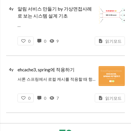
알림 서비스 만들기 by 가상면접사례
4y
로 보는 시스템 설계 기초
…
0
0
9
읽기모드
ehcache3, spring에 적용하기
4y
서론 스프링에서 로컬 캐시를 적용할 때 항상 나오는 그 이름.
ehcache ! 코드로 먼저 접하다보니, 영문도 모르고 ehcache.xml 설정만 보고 아 자바 구현체 로컬캐시구나? 정도까지만 이해하곤 했다. 언제까지 그럴
0
0
7
읽기모드