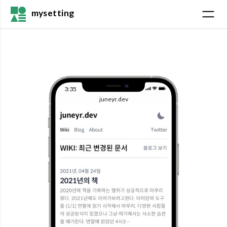
mysetting
3:35
juneyr.dev