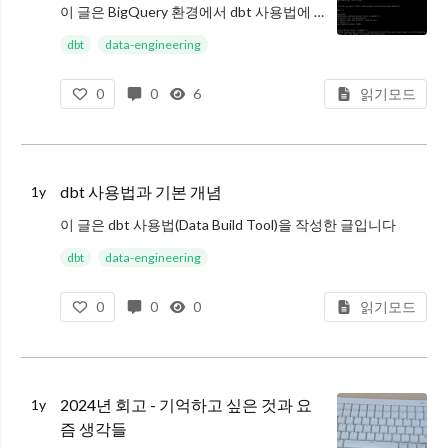
이 글은 BigQuery 환경에서 dbt 사용법에 대해 작성한 글입니다
예상 독자
dbt
data-engineering
0
0
6
읽기모드
BigQuery에서 dbt를 사용하는 방법에 궁금하신 분
앞선 dbt 사용법과 기본 개념 글을 읽으신 분
키워드 : dbt BigQuery
dbt 사용법과 기본 개념
1y
이 글은 dbt 사용법(Data Build Tool)을 작성한 글입니다
예상 독자
dbt
data-engineering
0
0
0
읽기모드
dbt가 궁금하신 분
마트 모델링을 해야 하는 데이터 분석가, 데이터 엔지니어
키워드 : dbt 사용법, dbt(data build too
2024년 회고 - 기억하고 싶은 것과 요
1y
즘 생각들