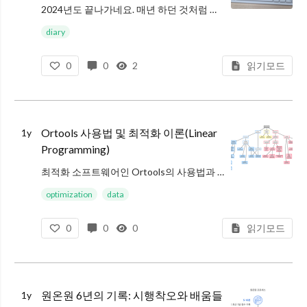
2024년도 끝나가네요. 매년 하던 것처럼 올해도 회고를 작성해봅니다
과거 회고 글 모음
diary
0
0
2
읽기모드
데이터 사이언티스트가 되기 위해 진행한 다양한 노력들
2017년 회고, 2018년 계획
2018년 회고, 2019년 다짐
Gap Y
Ortools 사용법 및 최적화 이론(Linear
1y
Programming)
최적화 소프트웨어인 Ortools의 사용법과 최적화 이론(Optimization)에 대해 작성한 글입니다
optimization
data
키워드 : Ortools 사용법, Ortools Python, Ortools Install, Optimization
0
0
0
읽기모드
원온원 6년의 기록: 시행착오와 배움들
1y