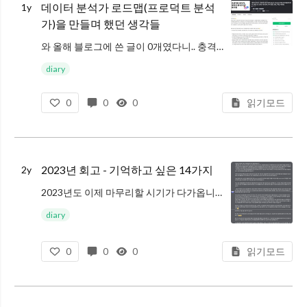
데이터 분석가 로드맵(프로덕트 분석
1y
가)을 만들며 했던 생각들
와 올해 블로그에 쓴 글이 0개였다니.. 충격적이네요. 의식하면서 글을 써보도록 할게요
이번 글은 인프런에 프로덕트 분석가 로드맵을 작성한 내용에 대해 공유해볼게요
diary
강의 만드는 과정의 노하우 공유는 예전에 작성한 인프런에서 강의
0
0
0
읽기모드
2023년 회고 - 기억하고 싶은 14가지
2y
2023년도 이제 마무리할 시기가 다가옵니다. 여러분들의 2023년은 어떠셨나요?
매년 이 시기엔 1년은 마무리하며 회고하고 있습니다. 회고의 목적은 제 1년을 간단히 글로 정리하기 위한 목적과 누군가 저의 2023년(저의 7년차
diary
0
0
0
읽기모드