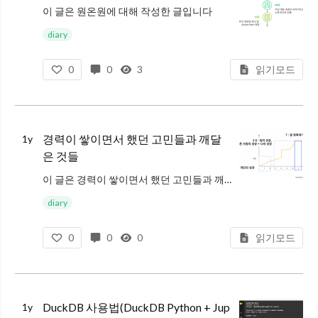
이 글은 원온원에 대해 작성한 글입니다
diary
6년 동안 진행한 원온원의 시행착오와 배움들을 기록했습니다
0
0
3
읽기모드
키워드 : 원온원 미팅, 원온원 질문, 원온원 템플릿, 원온원 주제
들어가며
저는 3년차(2019년)에 팀장 역할을 맡으며
경력이 쌓이면서 했던 고민들과 깨달
1y
은 것들
이 글은 경력이 쌓이면서 했던 고민들과 깨달은 내용에 대해 작성한 글입니다
멘토링 때 종종 이 주제들에 대한 질문을 받아 글을 작성해봅니다
diary
키워드 : 경력, 커리어, 개발자 커리어, 성장
0
0
0
읽기모드
살다 보면 우리는 고민이 생긴다
회사에 다
DuckDB 사용법(DuckDB Python + Jup
1y