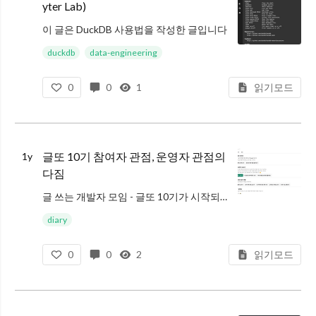
yter Lab)
이 글은 DuckDB 사용법을 작성한 글입니다
예상 독자
duckdb
data-engineering
0
0
1
읽기모드
DuckDB가 궁금하신 분
데이터 분석가 : Pandas가 느리다고 생각해서 다른 대안을 찾고 있는 분
데이터 엔지니어 : 데이터 엔지니어링의 Transform 영
글또 10기 참여자 관점, 운영자 관점의
1y
다짐
글 쓰는 개발자 모임 - 글또 10기가 시작되었습니다
저는 글또 5기까지엔 글을 작성하고, 6기~9기 때는 글또를 운영하는 것에 초점을 맞췄습니다. 운영자 관점에서 참여하다보니 글이 없었는데, 10기는 마지막이니! 의미를 담아 다
diary
0
0
2
읽기모드