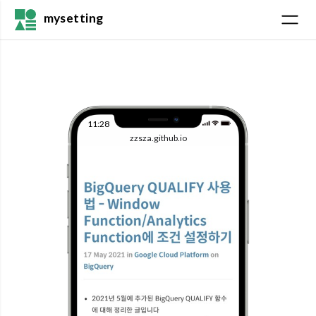
mysetting
11:28
zzsza.github.io