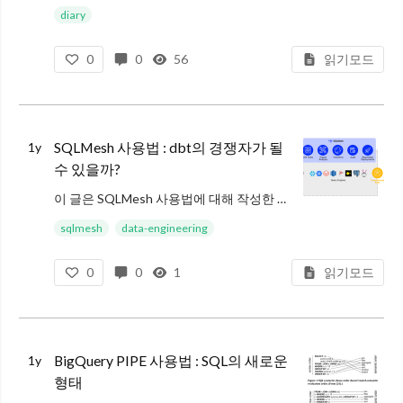
키워드 : 글또, 글또 회고, 커뮤니티 운영
diary
글또 소개
0
0
56
읽기모드
글또는 2018년 1월 3일에 만든 개발자 글쓰기 커뮤니티
SQLMesh 사용법 : dbt의 경쟁자가 될
1y
수 있을까?
이 글은 SQLMesh 사용법에 대해 작성한 글입니다
예상 독자
sqlmesh
data-engineering
0
0
1
읽기모드
SQLMesh가 궁금하신 분
SQLMesh가 dbt 대비 어떤 것이 다른지 궁금하신 분
이 글을 보시기 전에 dbt, DuckDB에 대해 알고 계시면 좋을
BigQuery PIPE 사용법 : SQL의 새로운
1y
형태