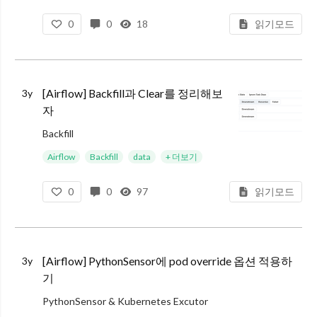
0
0
18
읽기모드
[Airflow] Backfill과 Clear를 정리해보
3y
자
Backfill
데이터 파이프라인을 운용하다보면, 이미 지난 날짜를 기준으로 재처리를 해야 하는 일이 왕왕 있습니다. 백필은 바로 이 재처리 작업을 의미합니다. 단어의 의미 그대로 ‘메우는 작업'이라고 생각하면 될 듯합니다.
Airflow
Backfill
data
+ 더보기
Ba
0
0
97
읽기모드
[Airflow] PythonSensor에 pod override 옵션 적용하
3y
기
PythonSensor & Kubernetes Excutor