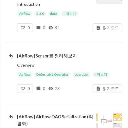
Introduction
최근 사내에서 사용하는 몇몇 Airflow 클러스터 관리를 담당하게 되면서 Airflow 2.3.0으로의 버전업을 진행하게 되었습니다. 사실 이전에 다뤘던 두 포스트도 그 일환으로 작성했던 내용이네요 ㅎㅎ
Airflow
2.3.0
data
+ 더보기
0
0
94
읽기모드
[Airflow] Sensor를 정리해보자
4y
Overview
최근 들어 Airflow를 적극적으로 다루는 일이 많아지다보니, 여러 요구사항을 만나게 되는데요. Airflow 자체적으로 제공하지 않는 스케줄링 처리, 특정 파일 및 조건을 만족할 때까지 대기하는 구간 등을 정의
Airflow
Deferrable Operator
operator
+ 더보기
0
0
23
읽기모드
[Airflow] Airflow DAG Serialization (직
4y
렬화)