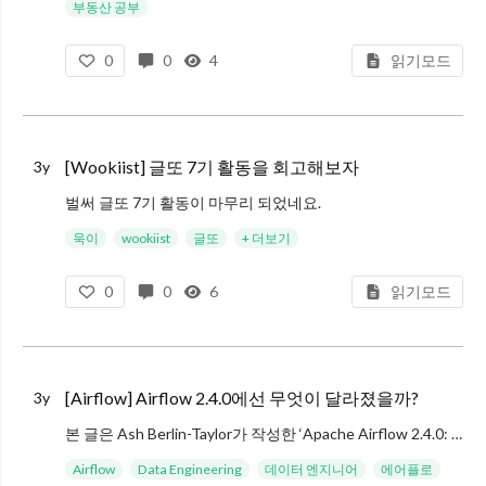
부동산 공부
1. 우리나라의 아파트 수요가 높아지는 것은 어찌보면 당연한 일이었다.
0
0
4
읽기모드
- 인구 밀도가 높으면서 우리나라 지형상 평야가 적기 때문에, 넓은 부지를 1인의 거주지로 사용하는 것에는 한계가 있기 마련
[Wookiist] 글또 7기 활동을 회고해보자
3y
벌써 글또 7기 활동이 마무리 되었네요.
자취를 시작했던 첫 날 밤, 책상이 아직 도착하지 않아 침대에 앉아 글또 OT에 참석했던 걸 생각해보면.. 꽤 시간이 많이 지난 거 같아요.
욱이
wookiist
글또
+ 더보기
약 반 년이라는 시간동안 저는 무엇을 생각했고
0
0
6
읽기모드
[Airflow] Airflow 2.4.0에선 무엇이 달라졌을까?
3y
본 글은 Ash Berlin-Taylor가 작성한 ‘Apache Airflow 2.4.0: That Data Aware Release’ 글을 읽고 번역한 글입니다. 중간 중간에 필요한 제 사견이나 첨언도 들어가 있으니 참고 부탁드
Airflow
Data Engineering
데이터 엔지니어
에어플로