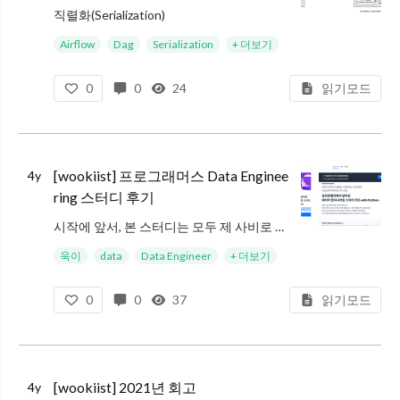
직렬화(Serialization)
Airflow의 DAG 직렬화를 알아보기 전에, 직렬화가 무엇인지부터 정리해보려고 합니다.
Airflow
Dag
Serialization
+ 더보기
우리가 어떤 객체 데이터를 가지고 저장하거나 통신한다고 가정해보겠습니다.
0
0
24
읽기모드
실제 실행중인 프로세스상에서 데
[wookiist] 프로그래머스 Data Enginee
4y
ring 스터디 후기
시작에 앞서, 본 스터디는 모두 제 사비로 구매하여 수강한 것임을 먼저 밝힙니다!
데이터 엔지니어..?!
욱이
data
Data Engineer
+ 더보기
이번에 데이터 엔지니어로 합류하게 된 후, 여러 고민을 많이 했습니다. 특히, 지금까지 해오던 분야와 전혀 다른 Data라는
0
0
37
읽기모드
[wookiist] 2021년 회고
4y