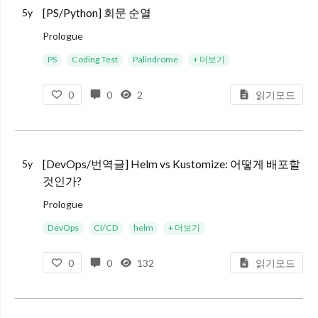
[PS/Python] 회문 순열
5y
Prologue
아... 회문 순열 문제를 풀고나서 영 찜찜해서 다시 생각해보니 딕셔너리만 쓰면 되는 문제였습니다. 바보같이 Permutation쓰고 is_palindrome 구현하고.. ㅋㅋㅋㅋㅋ 무슨 뻘짓을 한 거지!
PS
Coding Test
Palindrome
+ 더보기
딕셔너리
0
0
2
읽기모드
[DevOps/번역글] Helm vs Kustomize: 어떻게 배포할
5y
것인가?
Prologue
패키징 작업을 하다보면 Helm과 Kustomize를 사용하는 예제들을 종종 찾아볼 수 있습니다. 그러나 정작 둘의 차이점은 명확하게 알지 못한 채, "그냥 클러스터에 패키지 배포 쉽게 해주는 녀석 아니야?"라는
DevOps
CI/CD
helm
+ 더보기
0
0
132
읽기모드