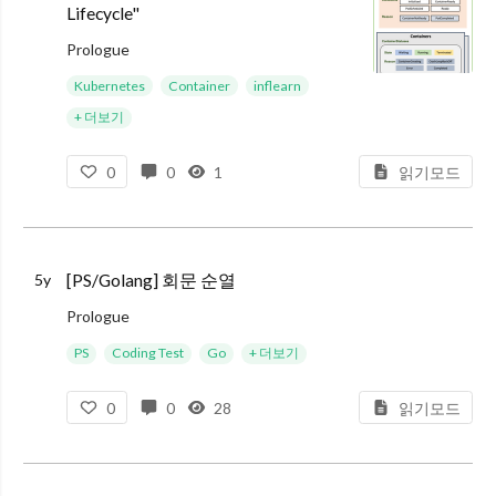
Lifecycle"
Prologue
본 포스트는 인프런 쿠버네티스 스터디 그룹에서 진행하는 스터디 자료의 일환으로 작성하였습니다. 기본적으론 [대세는 쿠버네티스] 강의를 보고 내용을 정리합니다. 그리고 제 경험이나 이해를 곁들여 포스트를 작성했습니
Kubernetes
Container
inflearn
+ 더보기
0
0
1
읽기모드
[PS/Golang] 회문 순열
5y
Prologue
회문 순열 문제를 너무 바보같이 푼게 화가 나서 방금 올렸던 Python 이후에 Go로도 짜보았습니다.. ㅋㅋㅋㅋ 아으아!!!!!!! 이렇게 구현하면, 사실상 O(n) 만에 해결 가능합니다.
PS
Coding Test
Go
+ 더보기
코드
0
0
28
읽기모드
package