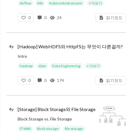
최근에 Kubernetes Executor를 사용할 때 PythonSensor의 pod_override 옵션을 어떻게 적용해야 하나 하는 문제로 헤맸던 적이 있습니다.
Airflow
k8s
KubernetesExecutor
+ 더보기
0
0
24
읽기모드
[Hadoop] WebHDFS와 HttpFS는 무엇이 다른걸까?
4y
Intro
얼마전, 회사에서 MLE 분이 HDFS에서 뭔가 다운로드 받고 싶으시다고 WebHDFS 경로를 문의주셨습니다. 그런데 저희 시니어 팀원 분께서 WebHDFS가 아닌 HttpFS를 쓰시도록 권고를 해주시길래, 어떤 차이가
Hadoop
data
Data Engineering
+ 더보기
0
0
174
읽기모드
[Storage] Block Storage와 File Storage
4y
Block Storage vs. File Storage
최근 Ceph 관련 장애를 겪으면서, 스토리지 개념에 대해 정리 해볼 필요성을 느꼈습니다. 대충, ReadWriteOnce로 쓸 때는 Ceph-Block 을 쓰면 되고, Re
IT WIKI
block storage
file storage