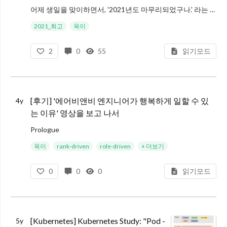
어제 생일을 맞이하면서, '2021년도 마무리되었구나.' 라는 생각이 들었다.
그리고 몇 해동안 묵혀왔던 '회고'를 작성할 시간이 되었다고 느꼈다. 아직 종식되지 않은 코로나가 오미크론을 이끌고 다시 기승을 부리고 있지만, 계속해
2021_회고
욱이
2
0
55
읽기모드
[후기] '에어비앤비 엔지니어가 행복하게 일할 수 있
4y
는 이유' 영상을 보고 나서
Prologue
8월 1일 이후, 블로그에 포스트를 올리지 못했습니다. 개인적인 성장을 위해 바쁘게 살다보니 생각을 정리할 새도 없었던 것 같습니다.
욱이
rank-driven
role-driven
+ 더보기
오랜만에 작성한 이 글은 유튜브 EO 채널에서 에어비앤비 유호현 엔지니어님을
0
0
0
읽기모드
[Kubernetes] Kubernetes Study: "Pod -
5y