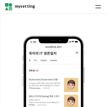
mysetting
5:39
wookiist.dev