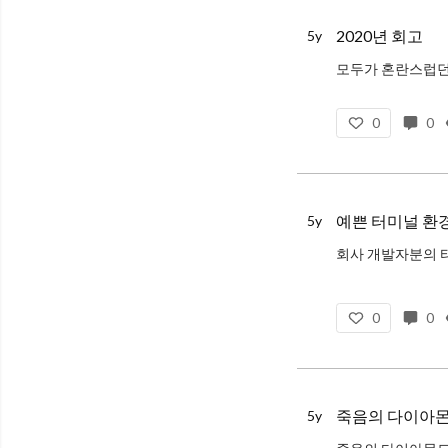
2020년 회고
5y
모두가 혼란스럽던 
이직
0
0
이전 회사의 프론트엔
예쁜 터미널 환
5y
macOS 기준으로
0
0
죽음의 다이아몬
5y