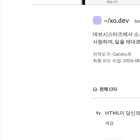
~/xo.dev
ht
데브시스터즈에서 소프
사랑하며, 일을 제대로
저작도구:
GatsbyJS
최종 피드 수집:
2026-08
전체 (
35
)
HTML이 당신의
4y
개요
프론트엔드 개발을 하다 보면 HTML, C