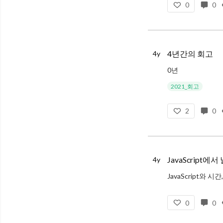
0
0
4년간의 회고
4y
0년
2016년 가을에 군대를 전역하고, 
2021_회고
2
0
JavaScript에서
4y
JavaScript와 시
JavaScript에서 시간과
0
0