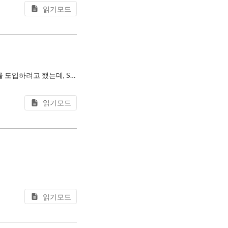
읽기모드
Emotion 11을 사용해서 컴포넌트 라이브러리를 개발하며 Storybook으로 문서화 및 테스트를 도입하려고 했는데, Storybook을 빌드하니 아래와 같은 오류가 발생했다.
읽기모드
읽기모드