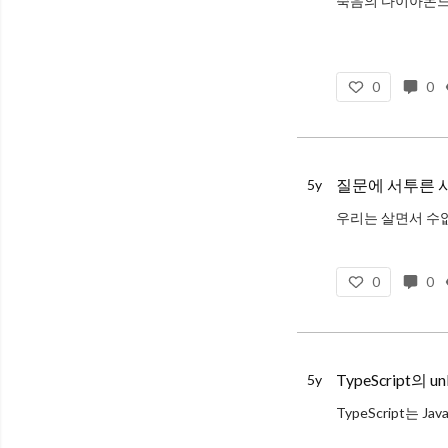
죽음의 다이아몬
프로그래밍을 하다 보면 우리는 상위 클래
0
0
질문에 서투른 
5y
우리는 살면서 수
지인과 단순한 안부를 묻는 것으로
0
0
TypeScript의 u
5y