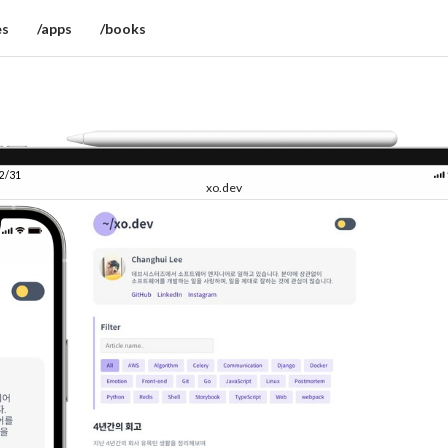
es
/apps
/books
12/31
xo.dev