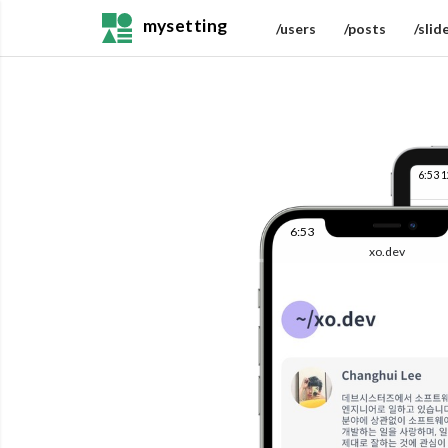
mysetting
/users
/posts
/slid
6:53 
6:53
xo.dev