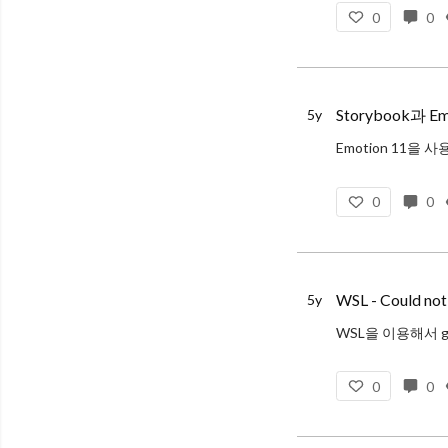
0
0
# 만약 gpg가 설
brew install gpg
# Homebrew로 
Storybook과 
5y
ERROR in ./src/c
0
0
WSL - Could not
5y
WSL을 이용해서 gi
$ git pull
0
0
ssh: Could not re