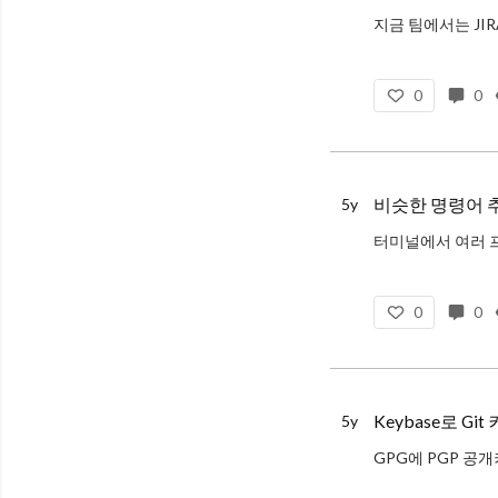
작업이 끝나면 Pul
0
0
비슷한 명령어 
5y
0
0
Keybase로 Gi
5y
GPG에 PGP 공
먼저 Keybase C