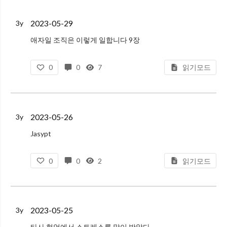
자꾸 자동화된 PR 이 올라와서 차단
2023-05-29
3y
애자일 조직은 이렇게 일합니다 9장
실제 애자일을 적용할 때 각 애자일 프랙티스를 왜 이렇게 해야하는지 잘 설명했다.
0
0
7
읽기모드
수직 슬라이스 개념은 설명이 오히려 복잡한 느낌이 들었다.
기술 부채에 대한 내용은 좋았다. 왜 기술부채가 축적
2023-05-26
3y
Jasypt
ENC를 붙이는 이유
0
0
2
읽기모드
As a general rule, jasypt expects encrypted configuration parameters to appear surrounded by "ENC(...)". You
2023-05-25
3y
타사 협업에서 스트레스를 많이 받았다.