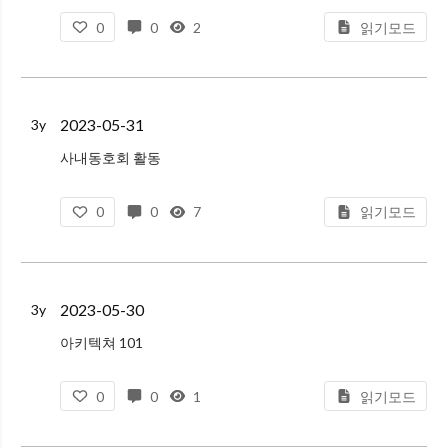
돌연한 출발
0
0
2
읽기모드
카프카 단편중 일부를 읽었다.
나랑은 별로 안맞는듯..
2023-05-31
3y
사내동호회 활동
다들 문화에 대한 조예가 깊어서 인상깊었다.
0
0
7
읽기모드
특히 나는 미술에 대한 관심이 없었는데 미술에 관심갖는 분이 많구나 하는 생각이 들었다.
음악적으로는 좀 더 알고싶다는 생각이 많이 들었다.
2023-05-30
3y
아키텍쳐 101
뭘 봤는지 잘 기억이 안난다. TIL은 되도록이면 당일에 적자
0
0
1
읽기모드
GitHub Moderation
GitHub 유저 차단기능이 있다.