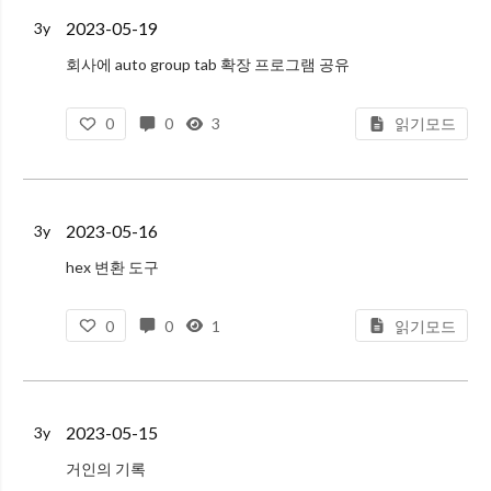
2023-05-19
3y
회사에 auto group tab 확장 프로그램 공유
https://chrome.google.com/webstore/detail/auto-group-tabs/danncghahncanipdoajmakdbeaophenb
0
0
3
읽기모드
일잘러로 보일
2023-05-16
3y
hex 변환 도구
CLI 에서 hex 값으로 변환 및 복구하는 도구로 xxd 를 사용할 수 있다.
0
0
1
읽기모드
2023-05-15
3y
거인의 기록