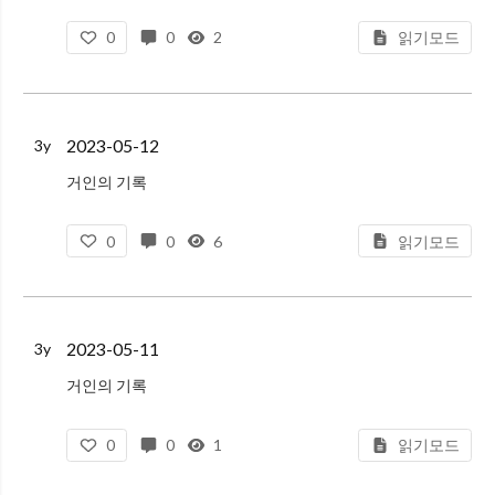
핵심만 메모하라
0
0
2
읽기모드
기억하고 이를 나만의 표현으로 인출하는식으로 메모하라
그냥 아무 생각 없이 따라쓰면 가장 나쁜 메모다.(반성..)
2023-05-12
3y
거인의 기록
Action Plan
0
0
6
읽기모드
회사 시스템 구조도 인출기법으로 만들기
배치 시스템 및 연관 시스템 기술
내가 알고 있는 것을 끄집어 내기
'생각의 단편은 계획이 아니다. 정리되어 있지 않은 생각은 계획이라고 볼 수 없다.'
2023-05-11
3y
회
거인의 기록
메모법을 알려주는 줄 알았는데, 자기개발서느낌..
0
0
1
읽기모드