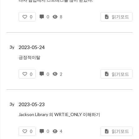
할말하않
0
0
8
읽기모드
응대를 너무 열심히 해줘도 탈이다.
JPA 매핑 문제로 인한 버그 고침
JPA 매핑은 꼭 연관관계의 주인을 기억하자
디버깅하면서 발견하게 된 계기는 테스트 코드에서 디버깅을 하는데
2023-05-24
3y
긍정적이탈
결국 긍정적 이탈은 모두가 하고자 하는 의지가 있어야 한다.
0
0
2
읽기모드
state, status
http://englishsamsam.tistory.com/164
2023-05-23
3y
Jackson Library 의 WRTIE_ONLY 이해하기
WRITE_ONLY 는 JSON 역직렬화(JSON -> Java Object)에 사용된다.
0
0
4
읽기모드
'왜 WRITE_ONLY 지?' 하고 생각했는데, Java Object 를 쓴