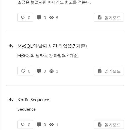
조금은 늦었지만 이제라도 회고를 적는다.
뭔가 이상하게 만족스럽지 못한 한 해였다.
0
0
5
읽기모드
제일 큰 이유는 큰 방향성 없이 이리저리 흘러다니는 내 모양새였다.
분명히 작년에 써둔 계획들이 있었는데, 어느 순간 돌이켜 보니 그냥 내가 하고
MySQL의 날짜 시간 타입(5.7 기준)
4y
MySQL의 날짜 시간 타입(5.7 기준)
TL;DR
0
0
3
읽기모드
TIMESTAMP 타입은 Time zone을 다뤄야 하는 경우 유용할 수 있다. 하지만 최대로 표현가능 한 범위가 'UTC 2038년 1월 19일' 까지이므로, 사용에 주의를
Kotlin Sequence
4y
Sequence
Sequence
0
0
1
읽기모드
Kotlin 에서는 Java의 Stream 과 유사한 Sequence 라는 기능을 지원한다.