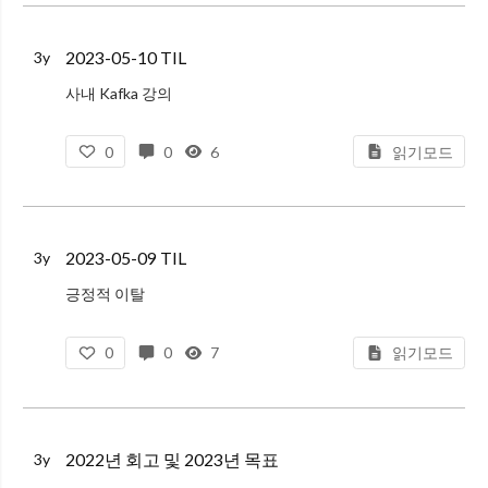
2023-05-10 TIL
3y
사내 Kafka 강의
내가 그래도 어느정도 Kafka를 알고 있구나 하는 느낌을 받았다.
0
0
6
읽기모드
Kafka가 내부 구조가 어떻게 되어있는지에 대한 이해가 필요하다고 생각이 들었다.
내부구조 혹은 동작에 대해서 정리해보기
바빠서 공부나
2023-05-09 TIL
3y
긍정적 이탈
기업에서 긍정적 이탈을 해내려면, 긍정적 이탈이 현장에서부터 끌어올려져야 한다.
0
0
7
읽기모드
이를 해내려면, 리더급에서는 신뢰를 가져야 한다. 본인이 생각하는 정답을 말하기 보다는 들어야 한다.
실제 현장에 있는 사람들은 리더급의
2022년 회고 및 2023년 목표
3y