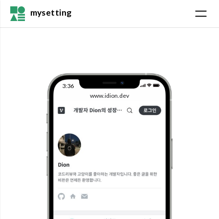
mysetting
3:36
www.idion.dev