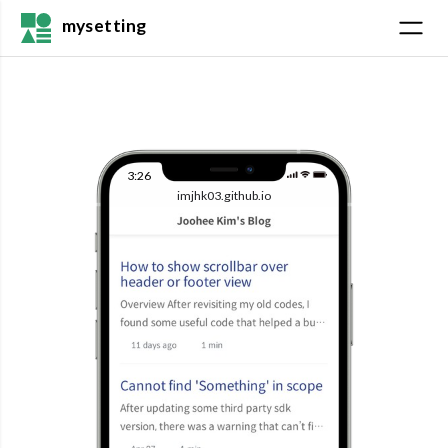
mysetting
3:26
imjhk03.github.io