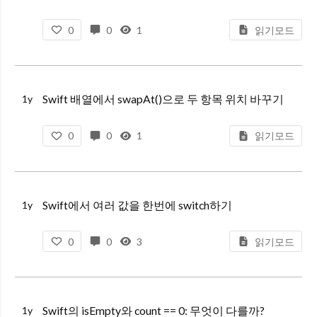
0
0
1
읽기모드
Swift 배열에서 swapAt()으로 두 항목 위치 바꾸기
1y
0
0
1
읽기모드
Swift에서 여러 값을 한번에 switch하기
1y
0
0
3
읽기모드
Swift의 isEmpty와 count == 0: 무엇이 다를까?
1y