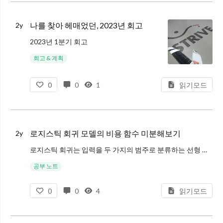
나를 찾아 헤매었던, 2023년 회고
2y
2023년 1분기 회고
2023년 상반기 회고
회고 & 계획
다시 태어난 것만 같은 기분의 전역을 뒤로하고 두려움 반, 기대 반을 담아 2023년 계획을 작성한 지 1년이 흘렀다.
코로나로 집에서 1년, 군대에서 2년을 보내고 3년 만에 복귀한
0
0
1
읽기모드
로지스틱 회귀 모델의 비용 함수 미분해보기
2y
로지스틱 회귀는 입력을 두 가지의 범주로 분류하는 선형 이진 분류 모델이다.
선형 회귀 식에 로지스틱 함수를 씌워 출력값을 0-1 사이의 확률 값으로 만들어 분류를 수행한다.
공부 노트
$$ \hat p = h_\theta (\mathbf{
0
0
4
읽기모드