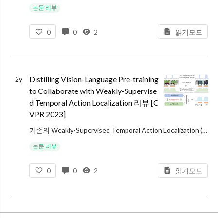
논문 리뷰
0
0
2
읽기모드
Distilling Vision-Language Pre-training
2y
to Collaborate with Weakly-Supervise
d Temporal Action Localization 리뷰 [C
VPR 2023]
기존의 Weakly-Supervised Temporal Action Localization (W-TAL) 방법론들은 대부분 classification-based pre-training (CBP) 방법을 사용하였습니다. (BaS-N
논문 리뷰
0
0
2
읽기모드