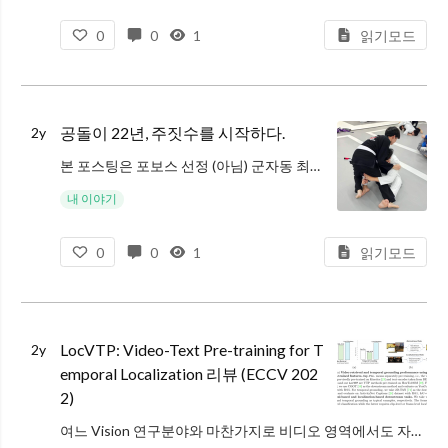
0
0
1
읽기모드
공돌이 22년, 주짓수를 시작하다.
2y
본 포스팅은 포보스 선정 (아님) 군자동 최고의 주짓수 맛집 스트라이브 주짓수에서 아무런 후원 없이 작성되었습니다.
공돌이 외길 인생 22년.
내 이야기
인생에 스포츠란 e-스포츠 밖에 없던 필자(솔랭 이블린 원챔)가 주짓수를 시작하게
0
0
1
읽기모드
LocVTP: Video-Text Pre-training for T
2y
emporal Localization 리뷰 (ECCV 202
2)
여느 Vision 연구분야와 마찬가지로 비디오 영역에서도 자연어와 비전 feature의 align을 통해 전이 가능하고 좋은 표현력을 갖는 representation을 학습하고자 하는 Video-Text Pre-training (