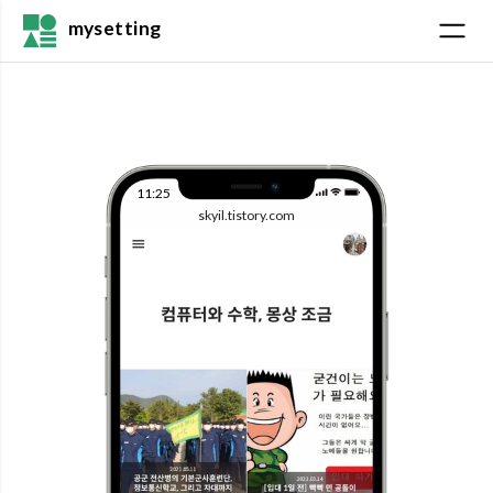
mysetting
11:25
skyil.tistory.com