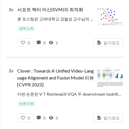
서포트 벡터 머신(SVM)의 최적화
2y
본 포스팅은 고려대학교 강필성 교수님의 강의를 참고하여, SVM의 최적화 방법을 다룬 포스팅입니다. SVM의 기본 정의만 궁굼하신 분은 제 이전 포스팅을 참고해주세요!
서포트 벡터 머신은 두 데이터 집합을 나누는 결정 경계의 마진
공부 노트
0
0
2
읽기모드
Clover : Towards A Unified Video-Lang
2y
uage Alignment and Fusion Model 리뷰
[CVPR 2023]
이번 논문은 V-T Retrieval과 VQA 두 downstream task에서 모두 좋은 성능을 보이며, 동시에 효율적인 Universal Video-Language pre-training 방법을 제안한 Clover입니다.
V
논문 리뷰
0
0
3
읽기모드