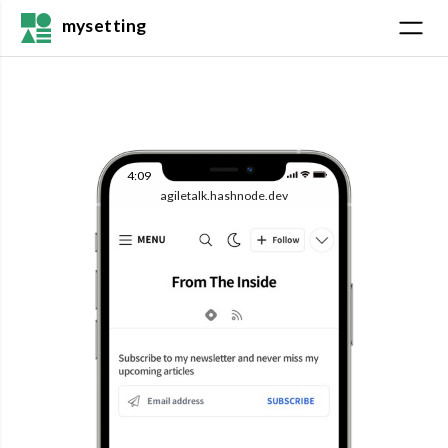
mysetting
4:09
agiletalk.hashnode.dev