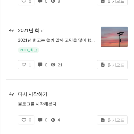
0
0
8
읽기모드
2021년 회고
4y
2021년 회고는 쓸까 말까 고민을 많이 했지만, 돌이켜보면 큰 이벤트가 꽤 있었던 것 같아서 짧게라도 기록해두려고 한다.
라이프: 이사
2021_회고
2021년 개인적인 일상에서 가장 큰 변화는 이사였다. 코로나로 인해 작년부터 재택근무가 많
1
0
21
읽기모드
다시 시작하기
4y
블로그를 시작해본다.
https://youtu.be/62WosOAx97k
0
0
4
읽기모드
유튜브 영상의 내용처럼 소비를 줄이고 생산에 초점을 맞추려고 한다.
나의 관심사, 취향을 기록하고 미래의 나 또는 도움이 될만한 누군가에게 공유하려고 한다.