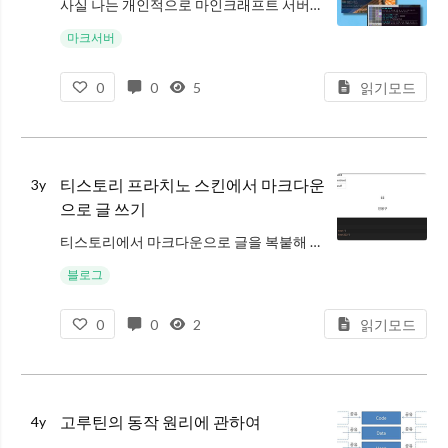
사실 나는 개인적으로 마인크래프트 서버를 운영한지 3년이 넘었다. 솔직히 마크가 초딩 겜이라는 인식도 있고, 아무래도 나름 기술 블로그 비스무리한걸 포스팅 하고 있는 입장에서 이런거까지 끄적일 필요는 없겠다고 생각하고 있었는데,
마크서버
0
0
5
읽기모드
티스토리 프라치노 스킨에서 마크다운
3y
으로 글 쓰기
티스토리에서 마크다운으로 글을 복붙해 넣었더니 뭔가 마음에 안들게 변환이 되었다. sindresorhus 라는 아주 고마운 개발자가 github-markdown-css라는 이름의 프로젝트로 깃헙 마크다운 테마 쉽게 적용할 수 있게
블로그
0
0
2
읽기모드
고루틴의 동작 원리에 관하여
4y