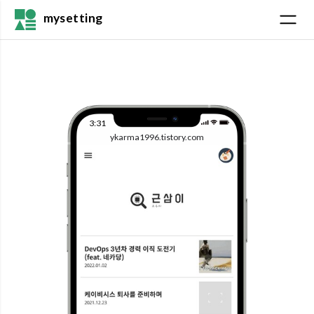
mysetting
3:31
ykarma1996.tistory.com