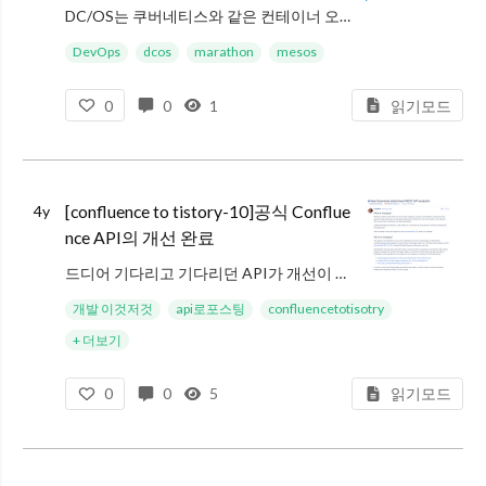
DC/OS는 쿠버네티스와 같은 컨테이너 오케스트레이션 솔루션으로 알려져 있다. 실제로도 그렇게 많이 사용되고 있지만 DC/OS를 리셀링 하는 회사에서 엔지니어로 근무하며 많이 받았던 질문으로 “그래서 쿠버네티스와는 뭐가 다른데?”
DevOps
dcos
marathon
mesos
0
0
1
읽기모드
[confluence to tistory-10]공식 Conflue
4y
nce API의 개선 완료
드디어 기다리고 기다리던 API가 개선이 완료되어, OAuth를 통해 발행 받은 토큰을 활용해서 게시물의 이미지와 첨부 파일 등을 다운로드 할 수 있도록 개선이 완료되었다. 이번 개선을 통해 OAuth 2.0 토큰을 발행할 때 첨
개발 이것저것
api로포스팅
confluencetotisotry
+ 더보기
0
0
5
읽기모드