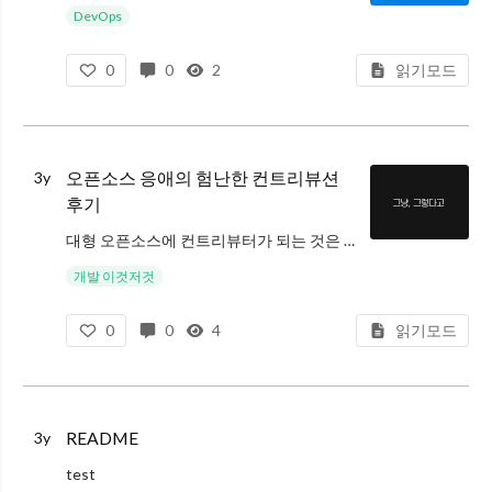
DevOps
0
0
2
읽기모드
오픈소스 응애의 험난한 컨트리뷰션
3y
후기
대형 오픈소스에 컨트리뷰터가 되는 것은 언젠가 꼭 한번 쯤 해보고 싶다는 욕망과 함께 마음속 한켠에 고이 간직해 놓고, 오랫동안 외면해 왔던 도전 중 하나였다. 사실 오픈소스에 컨트리뷰션을 한다는 행위 자체는 누군가에겐, '엥 그
개발 이것저것
0
0
4
읽기모드
README
3y
test