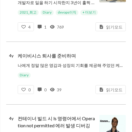
개발자로 일을 하기 시작한지 3년이 훌쩍 넘었고, 길게만 느껴졌던 산업기능요원도 어느덧 소집 해제가 되어 민간인 신분이 되었다. 언제나 막내일 것만 같았던 나도 이제 조금씩 신입의 티를 벗기 시작했고, 회사에서 조금씩 고여가는 나
2021_회고
Diary
devops이직
+ 더보기
4
1
769
읽기모드
케이비시스 퇴사를 준비하며
4y
나에게 정말 많은 영감과 성장의 기회를 제공해 주었던 케이비시스를 뒤로하고 이제는 새 직장이 될 당근마켓으로 이직을 준비하면서 현재 직장에서의 나를 되돌아 보았다. 2년전 내가 케이비시스에 입사하기 전에는 내가 지금처럼 데브옵스
Diary
0
0
39
읽기모드
컨테이너 빌드 시 ls 명령어에서 Opera
4y
tion not permitted 에러 발생 디버깅